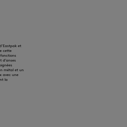
 d’Eastpak et
e cette
 fonctions
et d’anses
oignées
en métal et un
x avec une
nt la