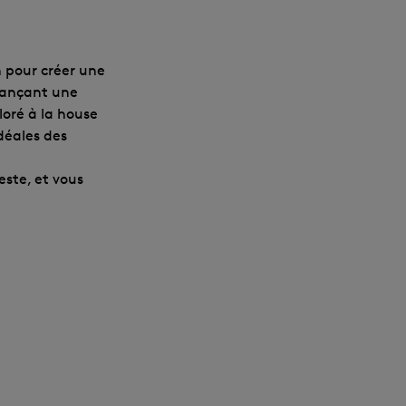
 pour créer une
 lançant une
loré à la house
déales des
este, et vous