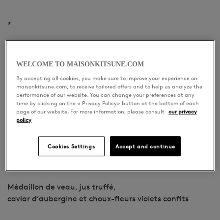
*
Plats
WELCOME TO MAISONKITSUNE.COM
By accepting all cookies, you make sure to improve your experience on
Médaillon de homard et amandes gratinés à la sauce
maisonkitsune.com, to receive tailored offers and to help us analyze the
thermidor,
performance of our website. You can change your preferences at any
time by clicking on the « Privacy Policy» button at the bottom of each
navet daïkon et farce d’oursin
page of our website. For more information, please consult
our privacy
policy
Cookies Settings
Accept and continue
Trou normand yuzu et miel
Médaillon de veau, jus truffé,
caviar d’aubergine et choux-fleurs violets confits