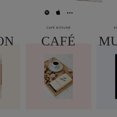
CAFÉ KITSUNÉ
K
ON
CAFÉ
MU