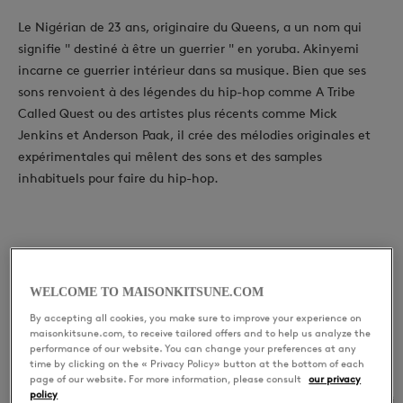
Le Nigérian de 23 ans, originaire du Queens, a un nom qui
signifie " destiné à être un guerrier " en yoruba. Akinyemi
incarne ce guerrier intérieur dans sa musique. Bien que ses
sons renvoient à des légendes du hip-hop comme A Tribe
Called Quest ou des artistes plus récents comme Mick
Jenkins et Anderson Paak, il crée des mélodies originales et
expérimentales qui mêlent des sons et des samples
inhabituels pour faire du hip-hop.
DERNIÈRES RELEASES
WELCOME TO MAISONKITSUNE.COM
Breathe
By accepting all cookies, you make sure to improve your experience on
maisonkitsune.com, to receive tailored offers and to help us analyze the
performance of our website. You can change your preferences at any
time by clicking on the « Privacy Policy» button at the bottom of each
page of our website. For more information, please consult
our privacy
policy
01
Breathe
Akinyemi