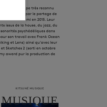
 Rami, un groupe très reconnu
 en 2011, réuni par le partage de
l’aventure Jarami en 2015. Leur
s issus de la house, du jazz, du
 sonorités psychédéliques dans
n pour son travail avec Frank Ocean
Biking et Lens) ainsi qu’avec leur
 et Sketches 2 (sorti en octobre
mmy award pur la production de
KITSUNÉ MUSIQUE
MUSIQUE