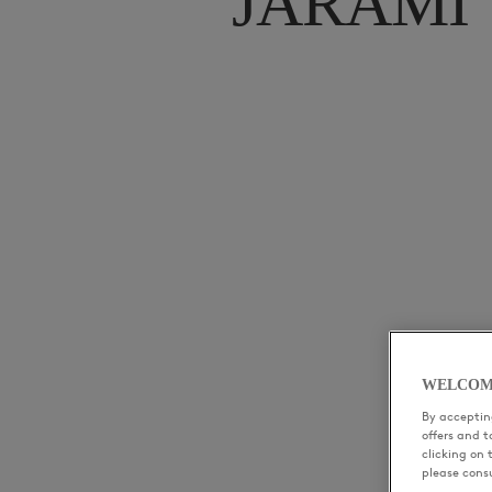
JARAMI
WELCOM
By accepting
offers and 
clicking on 
please cons