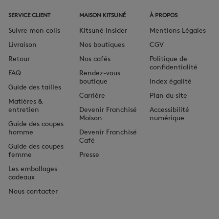
SERVICE CLIENT
MAISON KITSUNÉ
À PROPOS
Suivre mon colis
Kitsuné Insider
Mentions Légales
Livraison
Nos boutiques
CGV
Retour
Nos cafés
Politique de
confidentialité
FAQ
Rendez-vous
boutique
Index égalité
Guide des tailles
Carrière
Plan du site
Matières &
entretien
Devenir Franchisé
Accessibilité
Maison
numérique
Guide des coupes
homme
Devenir Franchisé
Café
Guide des coupes
femme
Presse
Les emballages
cadeaux
Nous contacter