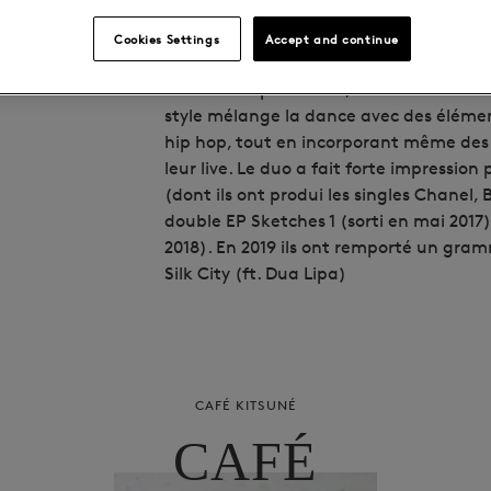
Jarami est un duo constitué de Jacob &
Cookies Settings
Accept and continue
venu de Stockholm. Ils se rencontrèrent
leur amour pur la soul, et démarrèrent 
style mélange la dance avec des élément
hip hop, tout en incorporant même des
leur live. Le duo a fait forte impressio
(dont ils ont produi les singles Chanel, 
double EP Sketches 1 (sorti en mai 2017)
2018). En 2019 ils ont remporté un gra
Silk City (ft. Dua Lipa)
CAFÉ KITSUNÉ
CAFÉ