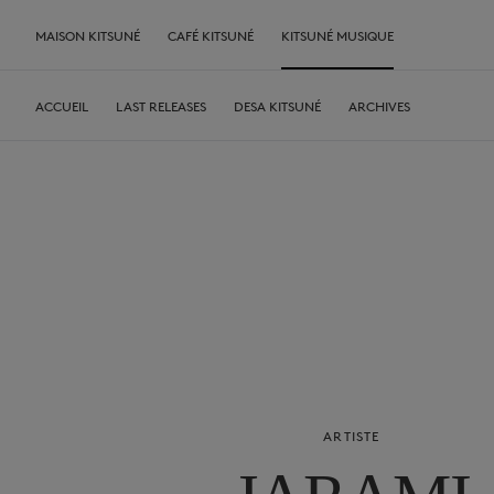
MAISON KITSUNÉ
CAFÉ KITSUNÉ
KITSUNÉ MUSIQUE
ACCUEIL
LAST RELEASES
DESA KITSUNÉ
ARCHIVES
ARTISTE