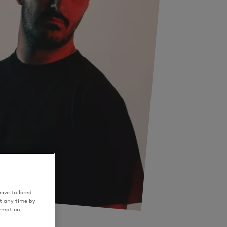
ive tailored
t any time by
ormation,