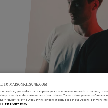
E TO MAISONKITSUNE.COM
 all cookies, you make sure to improve your experience on maisonkitsune.com, to rece
to help us analyze the performance of our website. You can change your preferences a
the « Privacy Policy» button at the bottom of each page of our website. For more inf
ult
our privacy policy