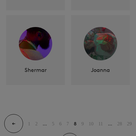
Shermar
Joanna
…
8
…
1
2
5
6
7
9
10
11
28
29