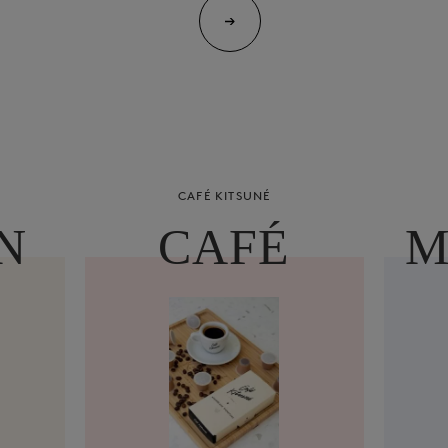
CAFÉ KITSUNÉ
N
CAFÉ
M