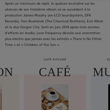
Après un minimum de répit, le quatuor enchaîne sur les
séances de son troisième album où se succèdent à la
production James Murphy (ex-LCD Soundsystem, DFA
Records), Tom Rowlands (The Chemical Brothers), Erol Alkan
et le duo Gorgon City. Sorti en juin 2014 après trois années
d'efforts en studio, Love Frequency dévoile une orientation
plus electro que jamais avec les extraits « There Is No Other
Time » et « Children of the Sun ».
CAFÉ KITSUNÉ
K
ON
CAFÉ
MU