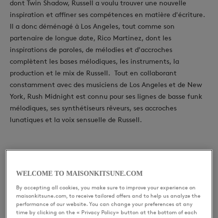
dont Twin Shadow, Russell a voulu trouver une nouvelle
inspiration et affiner ses compétences en matière d'écriture.
Il a donc déménagé à Los Angeles, tout comme son
partenaire de longue date, Rico Martinez, dont les
inspirations de paroles, de mélodies et d'accroches
complètent les bases mélodiques, les instruments, la
production et le mix de Russell. Tout en collaborant
constamment avec des musiciens de Los Angeles et de New
York, Rush Midnight est connu pour ses lignes de basse funk
mélodiques, ses synthétiseurs rêveurs, ses accroches
lunatiques et la voix sensuelle de Russell.
DERNIÈRES RELEASES
WELCOME TO MAISONKITSUNE.COM
By accepting all cookies, you make sure to improve your experience on
Rush Midnight - On &
maisonkitsune.com, to receive tailored offers and to help us analyze the
performance of our website. You can change your preferences at any
time by clicking on the « Privacy Policy» button at the bottom of each