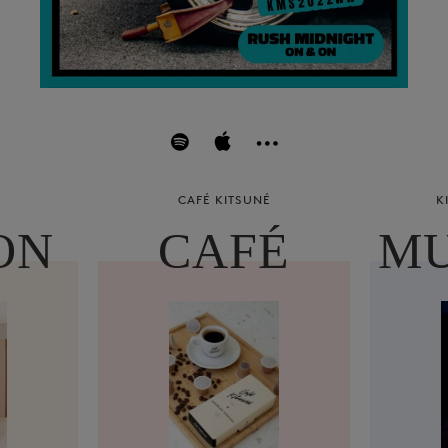
CAFÉ KITSUNÉ
K
ON
CAFÉ
MU