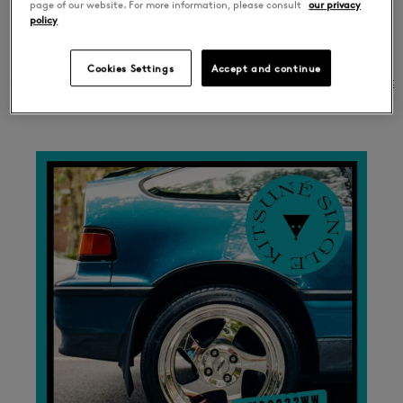
On
page of our website. For more information, please consult
our privacy
policy
Cookies Settings
Accept and continue
01
On & On
Rush Midnight