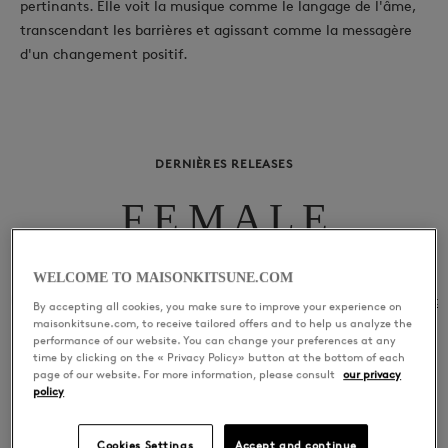
pertinants. Elle voit la musique comme le langage de l'âme,
transcendant les barrières et agissant comme la messagère
d'un changement positif.
DERNIÈRES RELEASES
F E M A L E
WELCOME TO MAISONKITSUNE.COM
01
F E M A L E
Sampa The Great
By accepting all cookies, you make sure to improve your experience on
maisonkitsune.com, to receive tailored offers and to help us analyze the
performance of our website. You can change your preferences at any
time by clicking on the « Privacy Policy» button at the bottom of each
page of our website. For more information, please consult
our privacy
policy
Cookies Settings
Accept and continue