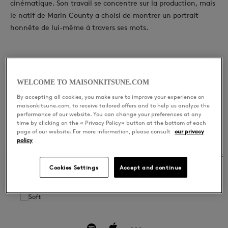
cinématique. Son travail se concentre sur la production, mais
le natif de Marin County a choisi de montrer un portrait
honnête de lui-même à travers ses mots.
WELCOME TO MAISONKITSUNE.COM
DERNIÈRES RELEASES
By accepting all cookies, you make sure to improve your experience on
Soft
maisonkitsune.com, to receive tailored offers and to help us analyze the
performance of our website. You can change your preferences at any
time by clicking on the « Privacy Policy» button at the bottom of each
page of our website. For more information, please consult
our privacy
policy
01
Soft
Séamus
Cookies Settings
Accept and continue