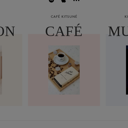
CAFÉ KITSUNÉ
K
ON
CAFÉ
MU