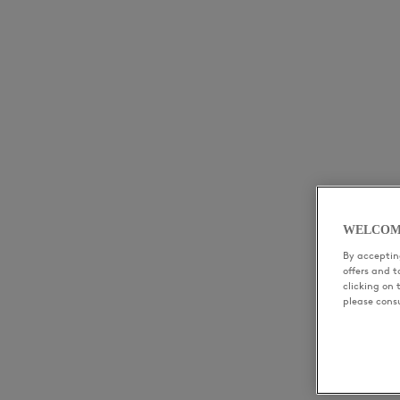
WELCOM
By accepting
offers and 
clicking on 
please cons