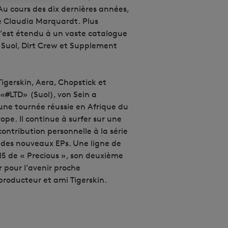
Au cours des dix dernières années,
 de Claudia Marquardt.
Plus
’est étendu à un vaste catalogue
 Suol, Dirt Crew et Supplement
 Tigerskin, Aera, Chopstick et
 «#LTD» (Suol), von Sein a
’une tournée réussie en Afrique du
rope.
Il continue à surfer sur une
 contribution personnelle à la série
e des nouveaux EPs. Une ligne de
015 de « Precious », son deuxième
r pour l’avenir proche
roducteur et ami Tigerskin.