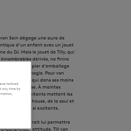
l von Sein dégage une aura de
ntique d’un enfant avec un jouet
e du DJ. Mais le jouet de Tilly, qui
 innombrables dérivés, ne finira
après que le papier d’emballage
ncore perdu sa magie. Pour von
 état d’extase, qui dans ses mains
ive tailored
 piste de danse. À maintes
t any time by
ormation,
 ses décors palpitants mettent les
ur même de la house, de la soul et
end ces genres si excitants.
strie, qui pourrait lui permettre
e-done-that" attitude, Till von