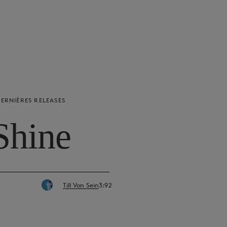
ERNIÈRES RELEASES
Shine
Till Von Sein
3:92