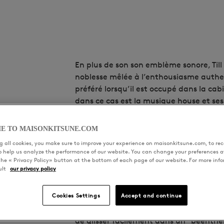
En plus de son son emblème sonore, Til
noblesse mêlée à l’enthousiasme authe
préféré lorsqu’il est occupé dans la cabin
dans ce cas est la musique house et ses
jamais oublié dans le coin. Longtemps 
ait été jeté, ce que Till aime n’a pas e
E TO MAISONKITSUNE.COM
Sein, le son d’un clap 808 déclenche un
 all cookies, you make sure to improve your experience on maisonkitsune.com, to rece
émerge comme une pure euphorie sur la
to help us analyze the performance of our website. You can change your preferences a
the « Privacy Policy» button at the bottom of each page of our website. For more inf
reprises, ses transitions percutantes et
ult
our privacy policy
auditeurs en surtension, révélant le cœ
de la techno, tout en saisissant ce qui r
Cookies Settings
Accept and continue
Malgré sa connaissance intime de l’indu
de glisser facilement dans un "beenther