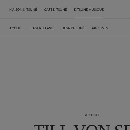
MAISON KITSUNÉ
CAFÉ KITSUNÉ
KITSUNÉ MUSIQUE
ACCUEIL
LAST RELEASES
DESA KITSUNÉ
ARCHIVES
ARTISTE