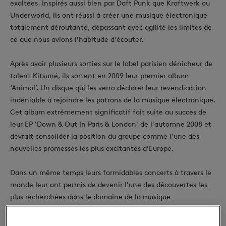
exaltées. Inspirés aussi bien par Daft Punk que Kraftwerk ou
Underworld, ils ont réussi à créer une musique électronique
totalement déroutante, dépassant avec agilité les limites de
ce que nous avions l'habitude d'écouter.
Après avoir plusieurs sorties sur le label parisien dénicheur de
talent Kitsuné, ils sortent en 2009 leur premier album
‘Animal’. Un disque qui les verra déclarer leur revendication
indéniable à rejoindre les patrons de la musique électronique.
Cet album extrêmement significatif fait suite au succès de
leur EP 'Down & Out In Paris & London' de l'automne 2008 et
devrait consolider la position du groupe comme l'une des
nouvelles promesses les plus excitantes d'Europe.
Dans un même temps leurs formidables concerts à travers le
monde leur ont permis de devenir l'une des découvertes les
plus recherchées dans le domaine de la musique
électronique, le groupe jouissant de réactions euphoriques
lors de festivals à travers l'Europe.