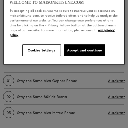
WELCOME TO MAISONKITSUNE.COM
By accepting all cookies, you make sure to improve your experience on
maisonkitsune.com, to receive tailored offers and to help us analyze the
performance of our website. You can change your preferences at any
time by clicking on the « Privacy Policy» button at the bottom of each
DERNIÈRES RELEASES
page of our website. For more information, please consult
our privacy
policy
Kitsuné: Stay the Same
Cookies Settings
Accept and continue
Remixes
01
Stay the Same Alex Gopher Remix
Autokratz
02
Stay the Same 80Kidz Remix
Autokratz
03
Stay the Same Alex Metric Remix
Autokratz