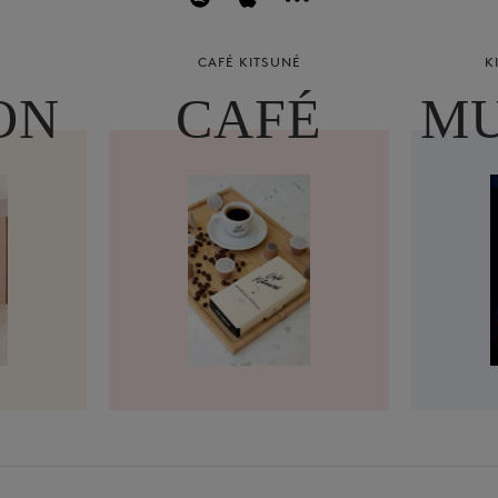
CAFÉ KITSUNÉ
K
ON
CAFÉ
MU