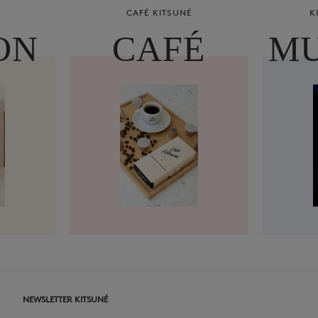
CAFÉ KITSUNÉ
K
ON
CAFÉ
MU
NEWSLETTER KITSUNÉ