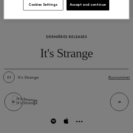
est capable de se relever."
Cookies Settings
Accept and continue
DERNIÈRES RELEASES
It's Strange
01
It's Strange
Runrummer