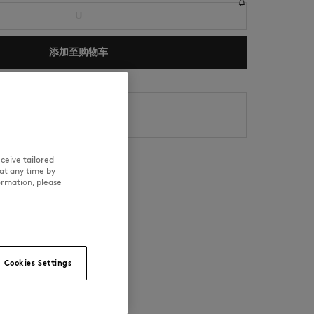
U
添加至购物车
s
8/12
NEW IN
LAST CHANCE
ceive tailored
at any time by
ormation, please
可追溯性
Cookies Settings