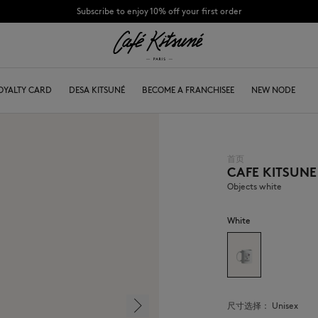
Subscribe to enjoy 10% off your first order
CHANCE : Last chance to enjoy exclusive discounts up to 60% off our summer coll
童
OYALTY CARD
合作
关于
DESA KITSUNÉ
BECOME A FRANCHISEE
NEW NODE
首页
CAFE KITSUN
Bags
棒球帽
Shoes
毛线帽
Objects white
Headwear
围巾
Other accessories
袜子
White
太阳镜
首饰
腰带
手机配件
钥匙扣
生活方式配件
尺寸选择：
unisex