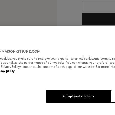
Shipping and return
预计送达日期：2026/
 MAISONKITSUNE.COM
l cookies, you make sure to improve your experience on maisonkitsune.com, to re
elp us analyze the performance of our website. You can change your preferences 
« Privacy Policy» button at the bottom of each page of our website. For more inf
vacy policy
尺寸与剪裁
材料与保养
Accept and continue
尺寸选择： UNISEX
查看尺寸指南