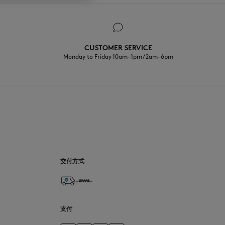
CUSTOMER SERVICE
Monday to Friday 10am-1pm / 2am-6pm
CN
交付方式
支付