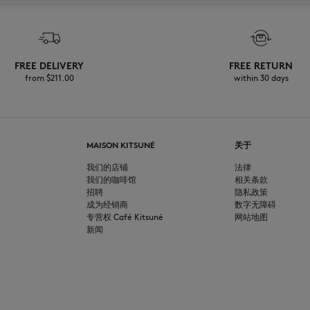
FREE DELIVERY
FREE RETURN
from $‌211.00
within 30 days
MAISON KITSUNÉ
关于
我们的店铺
法律
我们的咖啡馆
相关条款
招聘
隐私政策
成为经销商
数字无障碍
专营权 Café Kitsuné
网站地图
新闻