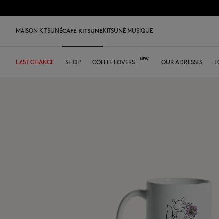
跳到内容
Skip to Footer
LAST 
MAISON KITSUNÉ
CAFÉ KITSUNÉ
KITSUNÉ MUSIQUE
LAST CHANCE
LAST CHANCE
HOME
LAST RELEASES
新到产品
SHOP
COFFEE LOVERS
DESA KITSUNÉ
男装
女装
ARCHIVES
配饰类
OUR ADRESSES
ICONICS
儿
L
LAST CHANCE
T恤衫
T恤衫
T恤衫
皮革包
PARABOOT
Kitsuné Insider
Ready-to-wear
T恤衫
Our Foxes
Our Foxes
运动鞋
Kids
运动衫和连帽衫
卫衣
卫衣
托特包
CASETIFY
关于MAISON KITSUNÉ
Accessories
运动衫和连帽衫
Our logos
Our logos
男士鞋履
The Edie
毛衣和开衫
套头毛衣及开衫
套头毛衣及开衫
斜挎包
INDOSOLE
创始人
Objects
毛衣和开衫
NEW IN MEN
NEW IN WOMEN
女士鞋履
Bags
衬衫
马球衫
外套和大衣
小型皮具
A. SOCIETY
春夏系列27
Tableware
衬衫
送给他
送给她
MK x Indosole
New In
大衣和夹克衫
外套和大衣
马球衫
The Edie bag
BONPOINT
秋冬系列 26
Collaborations
大衣和夹克衫
Kids collection
Kids collection
MK x Paraboot
Iconics
长裤和牛仔裤
衬衫
衬衫和上衣
KURO
春夏系列26
Coffee beans
长裤和牛仔裤
Savoir-Faire Collection
Savoir-Faire Collection
配饰
长裤和牛仔裤
连衣裙及半裙
KAJSA
精品店铺
Summer Collection
连衣裙和短裙
Kitsuné Bien-Être
Kitsune Bien-Être
长裤和牛仔裤
配饰
永久收藏
永久收藏