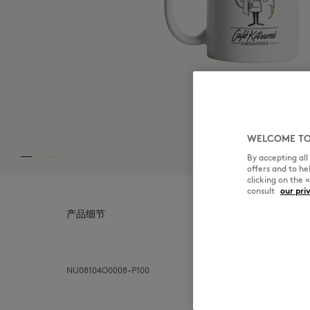
WELCOME TO
By accepting al
offers and to h
clicking on the 
consult
our pri
产品细节
NU08104O0008-P100