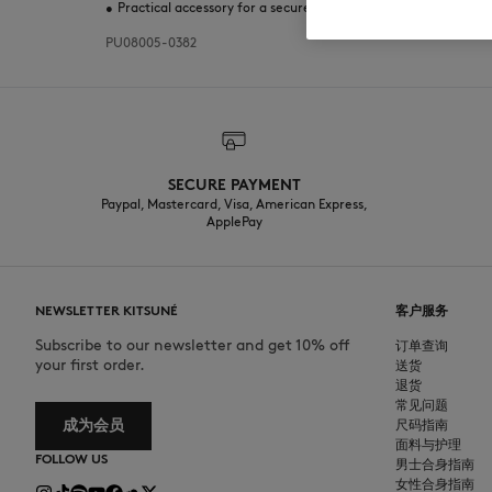
•
Practical accessory for a secure grip and smartphone stand
PU08005-0382
SECURE PAYMENT
Paypal, Mastercard, Visa, American Express,
ApplePay
NEWSLETTER KITSUNÉ
客户服务
Subscribe to our newsletter and get 10% off
订单查询
your first order.
送货
退货
常见问题
成为会员
尺码指南
面料与护理
FOLLOW US
男士合身指南
女性合身指南