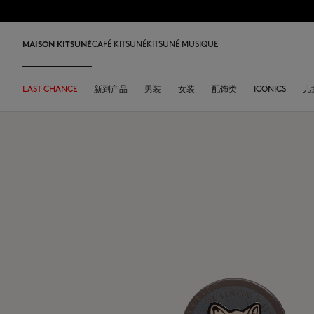
跳到内容
Skip to Footer
LAST 
MAISON KITSUNÉ
CAFÉ KITSUNÉ
KITSUNÉ MUSIQUE
LAST CHANCE
LAST CHANCE
HOME
LAST RELEASES
新到产品
SHOP
COFFEE LOVERS
DESA KITSUNÉ
男装
女装
ARCHIVES
配饰类
OUR ADRESSES
ICONICS
儿
L
LAST CHANCE
T恤衫
T恤衫
T恤衫
皮革包
PARABOOT
Kitsuné Insider
Ready-to-wear
T恤衫
Our Foxes
Our Foxes
运动鞋
Kids
运动衫和连帽衫
卫衣
卫衣
托特包
CASETIFY
关于MAISON KITSUNÉ
Accessories
运动衫和连帽衫
Our logos
Our logos
男士鞋履
The Edie
毛衣和开衫
套头毛衣及开衫
套头毛衣及开衫
斜挎包
INDOSOLE
创始人
Objects
毛衣和开衫
NEW IN MEN
NEW IN WOMEN
女士鞋履
Bags
衬衫
马球衫
外套和大衣
小型皮具
A. SOCIETY
春夏系列27
Tableware
衬衫
送给他
送给她
MK x Indosole
New In
大衣和夹克衫
外套和大衣
马球衫
The Edie bag
BONPOINT
秋冬系列 26
Collaborations
大衣和夹克衫
Kids collection
Kids collection
MK x Paraboot
Iconics
长裤和牛仔裤
衬衫
衬衫和上衣
KURO
春夏系列26
Coffee beans
长裤和牛仔裤
Savoir-Faire Collection
Savoir-Faire Collection
配饰
长裤和牛仔裤
连衣裙及半裙
KAJSA
精品店铺
Summer Collection
连衣裙和短裙
Kitsuné Bien-Être
Kitsune Bien-Être
长裤和牛仔裤
配饰
永久收藏
永久收藏