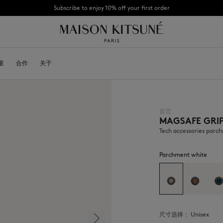
CHANCE : Last chance to enjoy exclusive discounts up to 60% off our summer coll
童
OYALTY CARD
合作
关于
DESA KITSUNÉ
BECOME A FRANCHISEE
NEW NODE
首页
MAGSAFE GRI
Bags
棒球帽
Shoes
毛线帽
Tech accessories parc
Headwear
围巾
Other accessories
袜子
Parchment white
太阳镜
首饰
腰带
手机配件
钥匙扣
生活方式配件
尺寸选择：
unisex