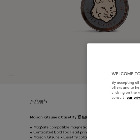
WELCOME TO
By accepting al
offers and to h
clicking on the 
consult
our pri
产品细节
Maison Kitsuné x Casetify 联名款 Bold Fox Head 图案 MagSa
•
MagSafe compatible magnetic Gripstand
•
Contrasted Bold Fox Head print
•
Maison Kitsuné x Casetify collaboration