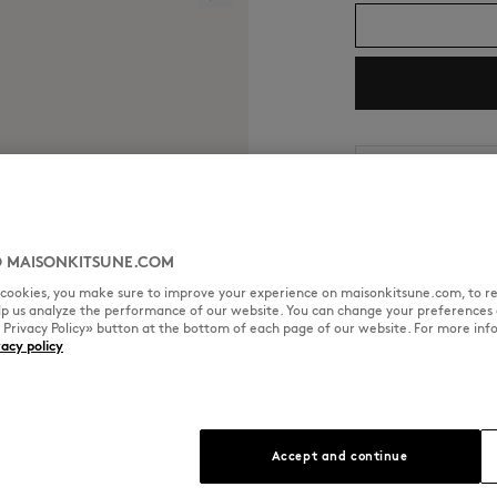
Shipping and return
预计发货日期：2026/
预计送达日期：2026/
 MAISONKITSUNE.COM
l cookies, you make sure to improve your experience on maisonkitsune.com, to re
elp us analyze the performance of our website. You can change your preferences 
« Privacy Policy» button at the bottom of each page of our website. For more inf
vacy policy
尺寸与剪裁
材料与保养
fe Grip Stand 手机支架。
尺寸选择： UNISEX
Accept and continue
查看尺寸指南