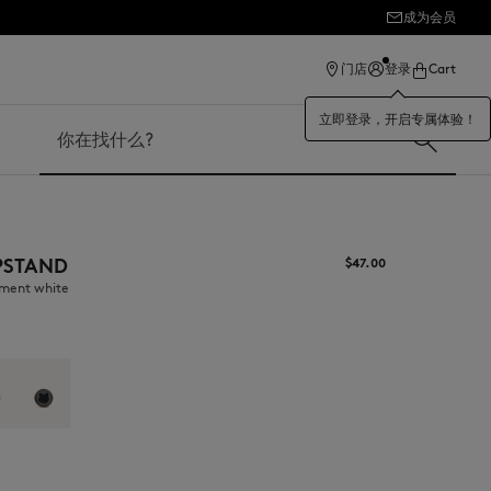
成为会员
ection
门店
登录
Cart
立即登录，开启专属体验！
搜索
PSTAND
$‌47.00
hment white