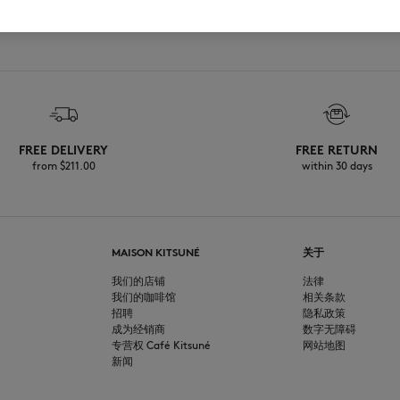
FREE DELIVERY
FREE RETURN
from $‌211.00
within 30 days
MAISON KITSUNÉ
关于
我们的店铺
法律
我们的咖啡馆
相关条款
招聘
隐私政策
成为经销商
数字无障碍
专营权 Café Kitsuné
网站地图
新闻