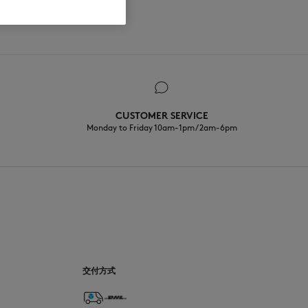
CUSTOMER SERVICE
Monday to Friday 10am-1pm / 2am-6pm
CN
交付方式