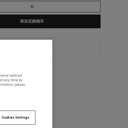
U
添加至购物车
s
8/6
NEW IN
LAST CHANCE
8/11
ceive tailored
at any time by
ormation, please
可追溯性
Cookies Settings