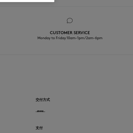
CUSTOMER SERVICE
Monday to Friday 10am-1pm / 2am-6pm
CN
交付方式
支付