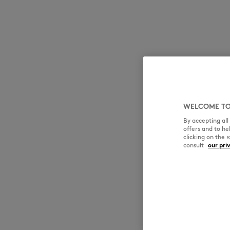
WELCOME TO
By accepting al
offers and to h
clicking on the 
consult
our pri