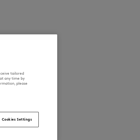
NEW IN
LAST CHANCE
ceive tailored
at any time by
ormation, please
Cookies Settings