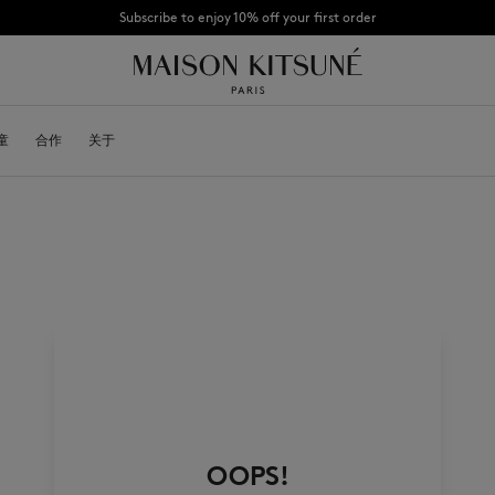
Subscribe to enjoy 10% off your first order
CHANCE : Last chance to enjoy exclusive discounts up to 60% off our summer coll
童
OYALTY CARD
合作
关于
DESA KITSUNÉ
BECOME A FRANCHISEE
NEW NODE
Bags
棒球帽
Shoes
毛线帽
Headwear
围巾
Other accessories
袜子
太阳镜
首饰
腰带
手机配件
钥匙扣
生活方式配件
OOPS!