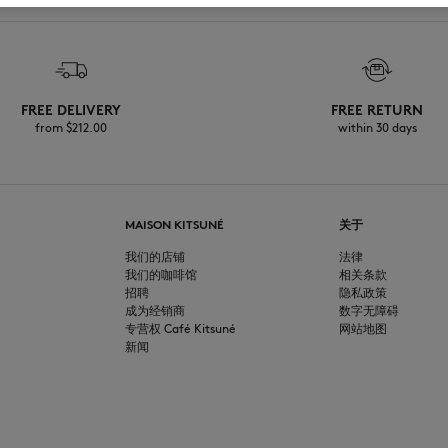
FREE DELIVERY
FREE RETURN
from $‌212.00
within 30 days
MAISON KITSUNÉ
关于
我们的店铺
法律
我们的咖啡馆
相关条款
招聘
隐私政策
成为经销商
数字无障碍
专营权 Café Kitsuné
网站地图
新闻