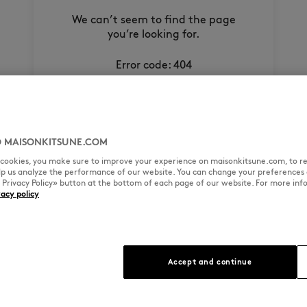
We can’t seem to find the page
you’re looking for.
Error code: 404
Why not try one of these?
Homepage
New In
 MAISONKITSUNE.COM
Man
Woman
l cookies, you make sure to improve your experience on maisonkitsune.com, to re
elp us analyze the performance of our website. You can change your preferences 
Café Kitsuné
« Privacy Policy» button at the bottom of each page of our website. For more inf
vacy policy
Accept and continue