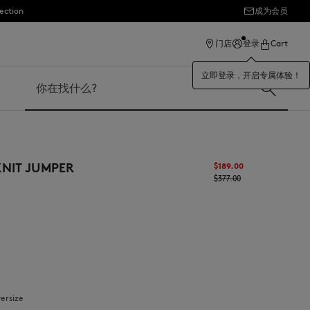
ection
成为会员
门店
登录
Cart
立即登录，开启专属体验！
搜索
KNIT JUMPER
$‌189.00
$‌377.00
versize