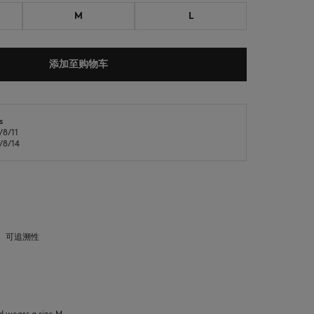
M
L
添加至购物车
s
NEW IN
LAST CHANCE
8/11
8/14
可追溯性
d wears a size M