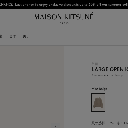
CHANCE : Last chance to enjoy exclusive discounts up to 60% off our summer coll
Subscribe to enjoy 10% off your first order
童
OYALTY CARD
合作
关于
DESA KITSUNÉ
BECOME A FRANCHISEE
NEW NODE
首页
LARGE OPEN 
Bags
棒球帽
Shoes
毛线帽
Knitwear mist beige
Headwear
围巾
Other accessories
袜子
Mist beige
太阳镜
首饰
腰带
手机配件
钥匙扣
生活方式配件
尺寸选择：
men
停：
o