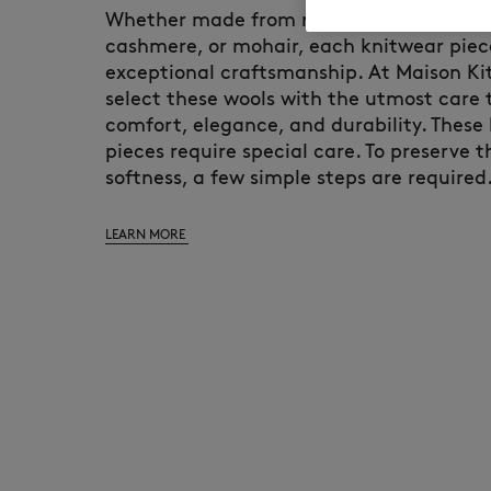
Whether made from merino wool, lambsw
cashmere, or mohair, each knitwear pie
exceptional craftsmanship. At Maison Ki
select these wools with the utmost care
comfort, elegance, and durability. These
pieces require special care. To preserve 
softness, a few simple steps are required
LEARN MORE