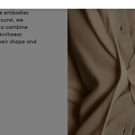
ool,
ce embodies
tsuné, we
 to combine
 knitwear
their shape and
.