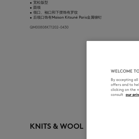
•
宽松版型
•
圆领
•
领口、袖口和下摆饰有罗纹
•
后领口饰有Maison Kitsuné Paris金属铆钉
QM00808KT1202-0430
WELCOME TO
By accepting al
offers and to h
clicking on the 
consult
our pri
KNITS & WOOL