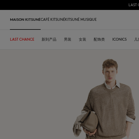
LAST 
跳到内容
Skip to Footer
MAISON KITSUNÉ
CAFÉ KITSUNÉ
KITSUNÉ MUSIQUE
LAST CHANCE
LAST CHANCE
HOME
LAST RELEASES
新到产品
SHOP
COFFEE LOVERS
DESA KITSUNÉ
男装
女装
ARCHIVES
配饰类
OUR ADRESSES
ICONICS
儿
L
LAST CHANCE
T恤衫
T恤衫
T恤衫
皮革包
PARABOOT
Kitsuné Insider
Ready-to-wear
T恤衫
Our Foxes
Our Foxes
运动鞋
Kids
运动衫和连帽衫
卫衣
卫衣
托特包
CASETIFY
关于MAISON KITSUNÉ
Accessories
运动衫和连帽衫
Our logos
Our logos
男士鞋履
The Edie
毛衣和开衫
套头毛衣及开衫
套头毛衣及开衫
斜挎包
INDOSOLE
创始人
Objects
毛衣和开衫
NEW IN MEN
NEW IN WOMEN
女士鞋履
Bags
衬衫
马球衫
外套和大衣
小型皮具
A. SOCIETY
春夏系列27
Tableware
衬衫
送给他
送给她
MK x Indosole
New In
大衣和夹克衫
外套和大衣
马球衫
The Edie bag
BONPOINT
秋冬系列 26
Collaborations
大衣和夹克衫
Kids collection
Kids collection
MK x Paraboot
Iconics
长裤和牛仔裤
衬衫
衬衫和上衣
KURO
春夏系列26
Coffee beans
长裤和牛仔裤
Savoir-Faire Collection
Savoir-Faire Collection
配饰
长裤和牛仔裤
连衣裙及半裙
KAJSA
精品店铺
Summer Collection
连衣裙和短裙
Kitsuné Bien-Être
Kitsune Bien-Être
长裤和牛仔裤
配饰
永久收藏
永久收藏