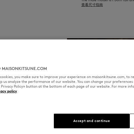
查看尺寸指南
 MAISONKITSUNE.COM
l cookies, you make sure to improve your experience on maisonkitsune.com, to re
elp us analyze the performance of our website. You can change your preferences 
« Privacy Policy» button at the bottom of each page of our website. For more inf
vacy policy
Accept and continue