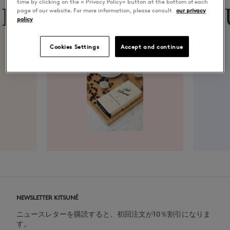
time by clicking on the « Privacy Policy» button at the bottom of each
ON
CAFÉ
M
page of our website. For more information, please consult
our privacy
policy
Cookies Settings
Accept and continue
NEWSLETTER KITSUNÉ
ニュースレターを購読すると、初回注文が10％割引になりま
す。