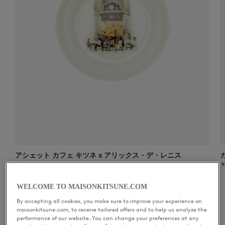
アシェット カフェ キツネ x アリックス・デ・レニス
￥ 14.850
￥
CAFÉ KITSUNÉ COLLECTION
WELCOME TO MAISONKITSUNE.COM
By accepting all cookies, you make sure to improve your experience on
maisonkitsune.com, to receive tailored offers and to help us analyze the
CAFÉ KITSUNÉ
performance of our website. You can change your preferences at any