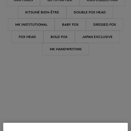
KITSUNÉ BIEN-ÊTRE
DOUBLE FOX HEAD
MK INSTITUTIONAL
BABY FOX
DRESSED FOX
FOX HEAD
BOLD FOX
JAPAN EXCLUSIVE
ICONICS
MK HANDWRITING
SUMMER SALE