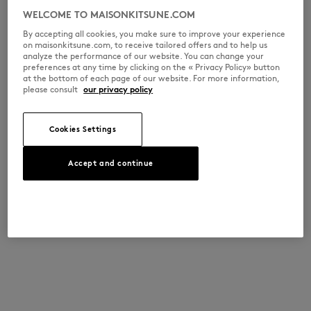
WELCOME TO MAISONKITSUNE.COM
By accepting all cookies, you make sure to improve your experience
on maisonkitsune.com, to receive tailored offers and to help us
analyze the performance of our website. You can change your
preferences at any time by clicking on the « Privacy Policy» button
at the bottom of each page of our website. For more information,
please consult
our privacy policy
Cookies Settings
Accept and continue