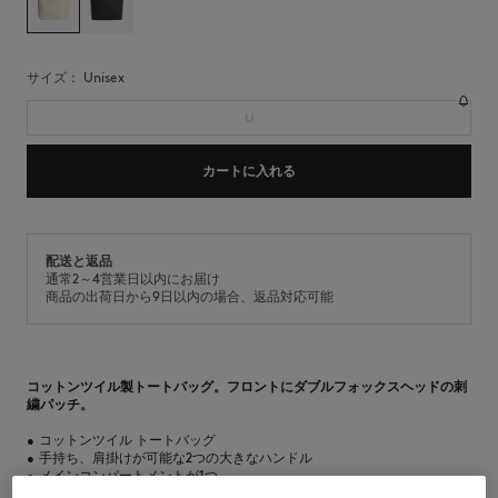
サイズ：
unisex
U
カートに入れる
配送と返品
通常2～4営業日以内にお届け
商品の出荷日から9日以内の場合、返品対応可能
コットンツイル製トートバッグ。フロントにダブルフォックスヘッドの刺
繍パッチ。
•
コットンツイル トートバッグ
•
手持ち、肩掛けが可能な2つの大きなハンドル
•
メインコンパートメントが1つ
•
内側にフラットポケットが1つ