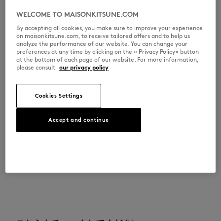
•
フロントにダブルフォックスヘッドの刺繍パッチ付き
•
サイズ：43 x 32.5 cm
WELCOME TO MAISONKITSUNE.COM
By accepting all cookies, you make sure to improve your experience
OW511CFWW0096-P700
on maisonkitsune.com, to receive tailored offers and to help us
analyze the performance of our website. You can change your
preferences at any time by clicking on the « Privacy Policy» button
at the bottom of each page of our website. For more information,
サイズ＆カット
please consult
our privacy policy
サイズ： UNISEX
素材＆お手入れ方法
サイズガイドを見る
Cookies Settings
コットン 100%
トレーサビリティ
Accept and continue
生産地 Chine
ADOPT THE LOOK