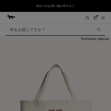
初めてのお買い物が10％オフ
コンテンツにスキップ
Skip to Footer
熊本地震の影響により、九州全域でお荷物のお届けに遅延が発生する見込
SUMMER SALE : 2026年春夏コレクションの人気アイテムが、さらにお買
い求めやすくなりました。対象アイテムが最大50%OFF。
みです。
検索
Exclusive capsule
SUMMER SALE
Accessories
Edie Bags
MMII
Fox Head
Kids