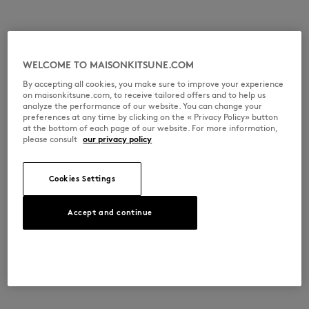
WELCOME TO MAISONKITSUNE.COM
By accepting all cookies, you make sure to improve your experience
on maisonkitsune.com, to receive tailored offers and to help us
analyze the performance of our website. You can change your
preferences at any time by clicking on the « Privacy Policy» button
at the bottom of each page of our website. For more information,
please consult
our privacy policy
Cookies Settings
Accept and continue