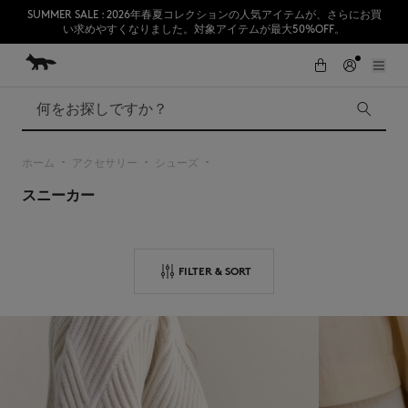
SUMMER SALE : 2026年春夏コレクションの人気アイテムが、さらにお買
い求めやすくなりました。対象アイテムが最大50%OFF。
コンテンツにスキップ
Skip to Footer
熊本地震の影響により、九州全域でお荷物のお届けに遅延が発生する見込
初めてのお買い物が10％オフ
みです。
検索
ホーム
アクセサリー
シューズ
▪︎
▪︎
▪︎
スニーカー
SUMMER SALE
Accessories
Edie Bags
MMII
Fox Head
FILTER & SORT
Kids