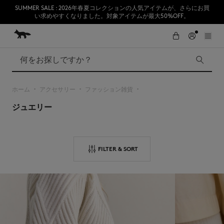
SUMMER SALE : 2026年春夏コレクションの人気アイテムが、さらにお買
い求めやすくなりました。対象アイテムが最大50%OFF。
コンテンツにスキップ
Skip to Footer
熊本地震の影響により、九州全域でお荷物のお届けに遅延が発生する見込
初めてのお買い物が10％オフ
みです。
検索
ホーム
アクセサリー
ファッション雑貨
▪︎
▪︎
▪︎
ジュエリー
SUMMER SALE
Accessories
Edie Bags
MMII
Fox Head
FILTER & SORT
Kids