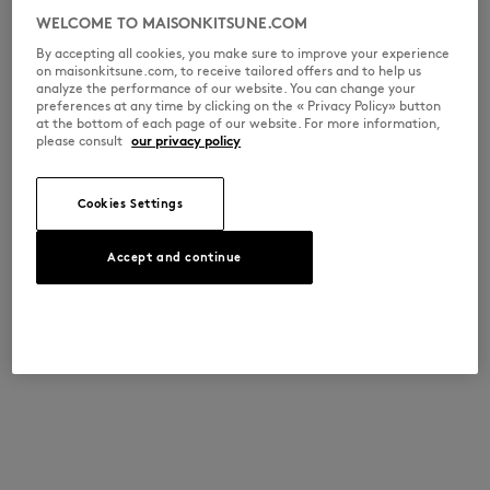
WELCOME TO MAISONKITSUNE.COM
By accepting all cookies, you make sure to improve your experience
on maisonkitsune.com, to receive tailored offers and to help us
analyze the performance of our website. You can change your
preferences at any time by clicking on the « Privacy Policy» button
at the bottom of each page of our website. For more information,
please consult
our privacy policy
Cookies Settings
Accept and continue