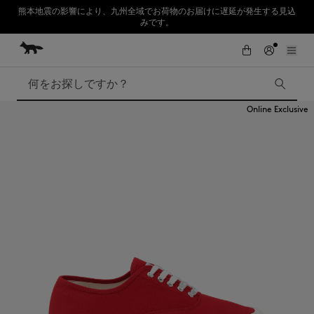
熊本地震の影響により、九州全域でお荷物のお届けに遅延が発生する見込
みです。
コンテンツにスキップ
Skip to Footer
SUMMER SALE : 2026年春夏コレクションの人気アイテムが、さらにお買
初めてのお買い物が10％オフ
い求めやすくなりました。対象アイテムが最大50%OFF。
検索
Online Exclusive
SUMMER SALE
Accessories
Edie Bags
MMII
Fox Head
Kids