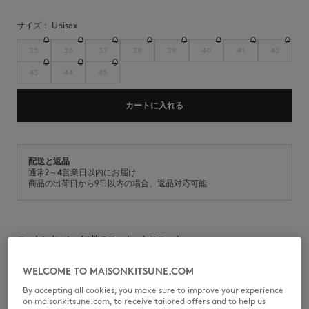
サイズ：
unisex
35
36
37
38
39
40
41
42
43
44
45
カートに入れる
配送と返品
通常2～4営業日以内にお届け
商品の出荷日から9日以内の場合、返品対応可能
コットンキャンバス地のローカットスニーカー。
•
コットン
WELCOME TO MAISONKITSUNE.COM
•
ユニセックス
•
ラバーソール
By accepting all cookies, you make sure to improve your experience
•
ローカット
on maisonkitsune.com, to receive tailored offers and to help us
•
レースアップ