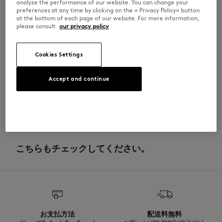
analyze the performance of our website. You can change your
preferences at any time by clicking on the « Privacy Policy» button
SP618U04701-P650
at the bottom of each page of our website. For more information,
please consult
our privacy policy
サイズ＆カット
Cookies Settings
サイズ： UNISEX
素材＆お手入れ方法
サイズガイドを見る
Accept and continue
本体：コットン 100％
トレーサビリティ
底材：合成ゴム
生産地 中華人民共和国
キツネは20年以上にわたり、上質な素材を使用し長く愛用できる洗練され
た洋服やアクセサリーの生産に取り組んできました。サステイナビリティ
こちらもチェックしてください。
へのコミットメントを遵守するため、細心の注意を払って選ばれたパート
ナーにより、誠実かつ透明性を尊重しながらブランドのコレクションは開
発・生産されています。
お支払方法
配送料無料