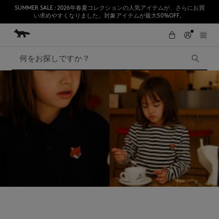
SUMMER SALE : 2026年春夏コレクションの人気アイテムが、さらにお買
い求めやすくなりました。対象アイテムが最大50%OFF。
コンテンツにスキップ
Skip to Footer
熊本地震の影響により、九州全域でお荷物のお届けに遅延が発生する見込
初めてのお買い物が10％オフ
みです。
検索
SUMMER SALE
Accessories
Edie Bags
MMII
Fox Head
Kids