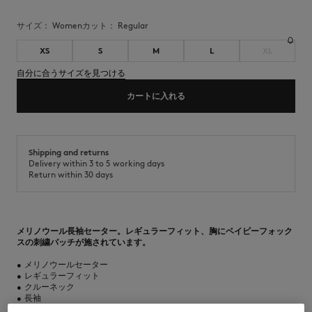
サイズ：
women
カット：
regular
XS
S
M
L
XL
自分に合うサイズを見つける
カートに入れる
Shipping and returns
Delivery within 3 to 5 working days
Return within 30 days
メリノウール長袖セーター。レギュラーフィット、胸にベイビーフォック
スの刺繍パッチが施されています。
•
メリノウールセーター
•
レギュラーフィット
•
クルーネック
•
長袖
•
襟ぐり、袖口、裾はリブ仕様