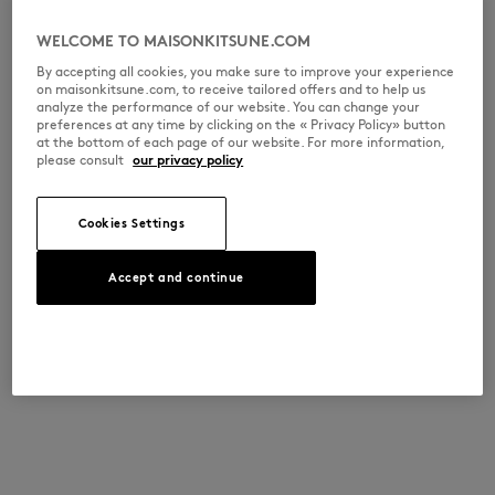
•
胸元にベイビーフォックスの刺繍パッチ
※商品画像はサンプルのため、実際の商品とは色味・サイズ・デザイン・
WELCOME TO MAISONKITSUNE.COM
仕様などに一部変更がある場合がございますので、予めご了承ください。
By accepting all cookies, you make sure to improve your experience
MW00816KT1036-P492
on maisonkitsune.com, to receive tailored offers and to help us
analyze the performance of our website. You can change your
preferences at any time by clicking on the « Privacy Policy» button
at the bottom of each page of our website. For more information,
サイズ＆カット
please consult
our privacy policy
カット： REGULAR
素材＆お手入れ方法
Cookies Settings
サイズ： WOMEN
女性モデル：身長177cm、着用サイズS
サイズガイドを見る
ウール100％
トレーサビリティ
Accept and continue
生産地 Portugal
For more than 20 years, Kitsuné has been committed to producing
beautiful clothes and accessories made of high-end materials that can
ADOPT THE LOOK
be worn often and last long. The collections are developed and
produced in a truthful and transparent way by partners that are
selected with the deepest care to comply with our commitment
towards sustainability.
发现公平制造的可追溯性