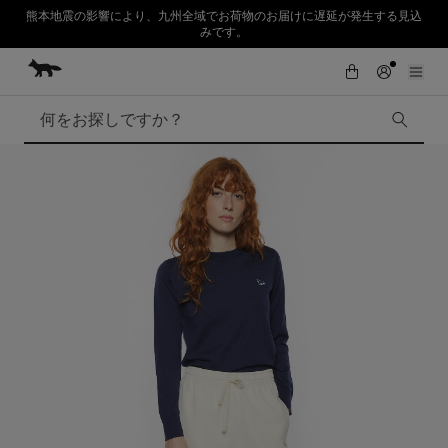
熊本地震の影響により、九州全域でお荷物のお届けに遅延が発生する見込
みです。
コンテンツにスキップ
Skip to Footer
SUMMER SALE : 2026年春夏コレクションの人気アイテムが、さらにお買
初めてのお買い物が10％オフ
い求めやすくなりました。対象アイテムが最大50%OFF。
検索
SUMMER SALE
Accessories
Edie Bags
MMII
Fox Head
Kids