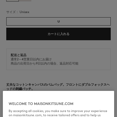
サイズ：
unisex
U
カートに入れる
配送と返品
通常2～4営業日以内にお届け
商品の出荷日から9日以内の場合、返品対応可能
丈夫なコットンキャンバスのバムバッグ。フロントにダブルフォックスヘ
ッドの刺繍パッチ。
•
フェード加工のコットンキャンバス製クロスボディバッグ
•
調節可能なストラップ
WELCOME TO MAISONKITSUNE.COM
•
ジッパー開閉、プロフィールフォックスが刻印されたジッププラー付き
•
フロントにダブルフォックスヘッドの刺繍パッチ
By accepting all cookies, you make sure to improve your experience
•
メインコンパートメント1つ
on maisonkitsune.com, to receive tailored offers and to help us