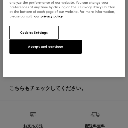
•
サイズ：30 x 16 x 7 cm
analyze the performance of our website. You can change your
preferences at any time by clicking on the « Privacy Policy» button
OM511CFWW9112-0544
at the bottom of each page of our website. For more information,
please consult
our privacy policy
サイズ＆カット
Cookies Settings
サイズ： UNISEX
素材＆お手入れ方法
Accept and continue
サイズガイドを見る
コットン 100％ 副素材 ポリエステル 100％
トレーサビリティ
生産地 Chine
こちらもチェックしてください。
お支払方法
配送料無料