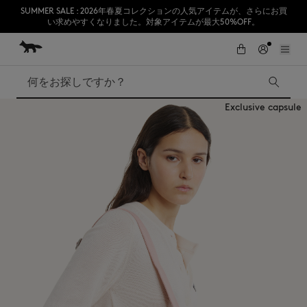
SUMMER SALE : 2026年春夏コレクションの人気アイテムが、さらにお買
い求めやすくなりました。対象アイテムが最大50%OFF。
コンテンツにスキップ
Skip to Footer
熊本地震の影響により、九州全域でお荷物のお届けに遅延が発生する見込
初めてのお買い物が10％オフ
みです。
検索
Exclusive capsule
SUMMER SALE
Accessories
Edie Bags
MMII
Fox Head
Kids