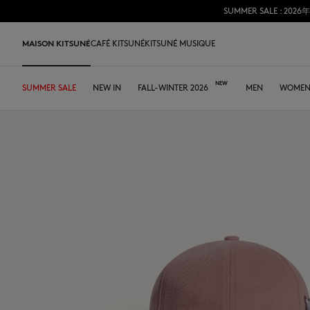
SUMMER SALE 
コンテンツにスキップ
Skip to Footer
MAISON KITSUNÉ
CAFÉ KITSUNÉ
KITSUNÉ MUSIQUE
SUMMER SALE
NEWS
HOME
SHOP
LAST RELEASES
NEW IN
TABLEWARE
DESA KITSUNÉ
FALL-WINTER 2026
OUR CAFÉS
ARCHIVES
ABOUT
MEN
WOME
DESA 
SUMMER SALE
Tシャツ＆ポロ
Tシャツ
Tシャツ
レザーバッグ
ファウンダー
SUMMER DRINK
アパレル
JAPAN
Tシャツ＆ポロ
Our foxes
Our Foxes
MK x Hunter
Accessories
スウェット&フーディ
ポロ
ポロ
トートバッグ
コラボレーション
KAKIGORI
アクセサリー
ASIA
スウェット&フーディ
Gifts for him
Gifts for her
Autry x MK
Edie Bags
シャツ
スウェット&フーディ
スウェット&フーディ
ショルダーバッグ
FALL-WINTER 2026
SUMMER MENU
ICONICS
FRANCE
ニットウェア
Double Fox Head
Kids collection
スニーカー
MMII
ニットウェア
ニットウェア
シャツ&トップス
革小物
SPRING-SUMMER 2026
テーブルウェア
NORTH AMERICA
シャツ
Kitsuné Bien-Être
Kitsuné Bien-Être
メンズシューズ
Fox Head
コート&ジャケット
シャツ
ニットウェア
Edieバッグ
ストア
トートバッグ
ドレス＆スカート
Kids collection
Double Fox Head
ウィメンズシューズ
Kids
トラウザー
コート&ジャケット
コート&ジャケット
タンブラー
コート＆ジャケット
MK Institutional
MK Institutional
アクセサリー
トラウザー
ドレス&スカート
トラウザー
Grey Fox
Baby Fox
スニーカー
トラウザー
アクセサリー
Dressed Fox
Dressed Fox
スニーカー
Fox Head
Fox Head
Bold Fox
Bold Fox
Japan Exclusive
Japan Exclusive
Camp
MK Handwriting