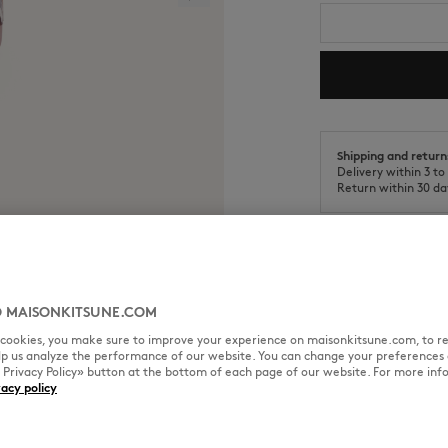
Shipping and return
Delivery within 3 t
Return within 30 da
 MAISONKITSUNE.COM
サイズ＆カット
素材＆お手
l cookies, you make sure to improve your experience on maisonkitsune.com, to re
elp us analyze the performance of our website. You can change your preferences 
« Privacy Policy» button at the bottom of each page of our website. For more inf
ンキャンバスキャップ。
vacy policy
サイズ： UNISEX
男性モデル：身長185cm、着用
サイズガイドを見る