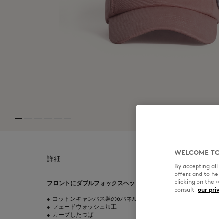
MK Handwriting
WELCOME TO
詳細
By accepting al
offers and to h
clicking on the 
フロントにダブルフォックスヘッドの刺繍パッチが付いたコット
consult
our pri
•
コットンキャンバス製の6パネルベースボールキャップ
•
フェードウォッシュ加工
•
カーブしたつば