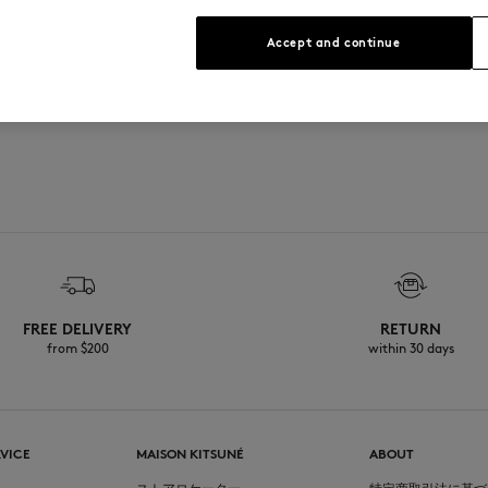
」の刻印が入った、調節可能なメタル
Accept and continue
FREE DELIVERY
RETURN
from $200
within 30 days
VICE
MAISON KITSUNÉ
ABOUT