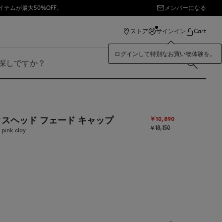
イテムが最大50%OFF。
メンバーになる
ストア
サインイン
Cart
ログインして特別なお買い物体験を。
クスヘッド フェード キャップ
￥10,890
￥18,150
nk clay