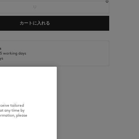
U
カートに入れる
s
o 5 working days
NEW IN
ys
SUMMER SALE
入れ方法
トレーサビリティ
ceive tailored
at any time by
ormation, please
サイズM