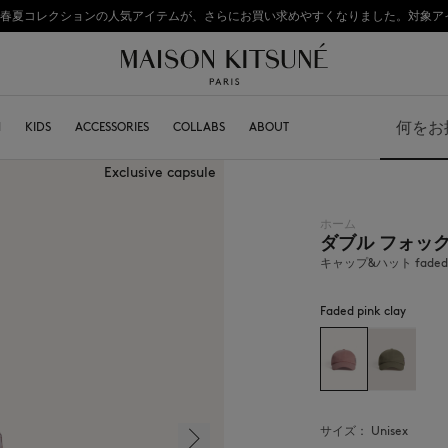
: 2026年春夏コレクションの人気アイテムが、さらにお買い求めやすくなりました。対象ア
熊本地震の影響により、九州全域でお荷物のお届けに遅延が発生する見込みです。
初めてのお買い物が10％オフ
N
KITSUNÉ
KIDS
ACCESSORIES
COLLABS
ABOUT
検索
Exclusive capsule
ホーム
ダブル フォッ
BOY
キャップ＆ハット
GIRL
ビーニー
キャップ&ハット faded pi
BABY
マフラー
ソックス
Faded pink clay
サングラス
ジュエリー
キーリング
テックアクセサリー
ライフスタイル
サイズ：
unisex