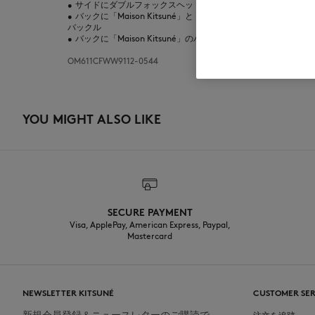
•
サイドにダブルフォックスヘッドの刺繍パッチ
•
バックに「Maison Kitsuné」と「プロフィールフォックス
バックル
•
バックに「Maison Kitsuné」のハンドライティングロゴ刺繍
OM611CFWW9112-0544
YOU MIGHT ALSO LIKE
SECURE PAYMENT
Visa, ApplePay, American Express, Paypal,
Mastercard
NEWSLETTER KITSUNÉ
CUSTOMER SER