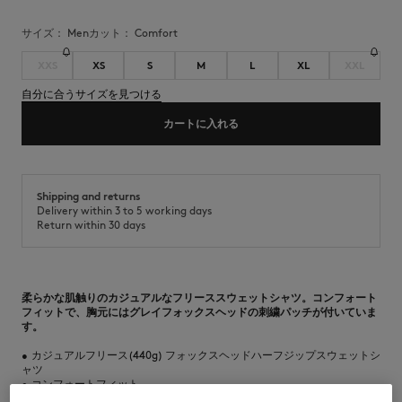
サイズ：
men
カット：
comfort
XXS
XS
S
M
L
XL
XXL
自分に合うサイズを見つける
カートに入れる
Shipping and returns
Delivery within 3 to 5 working days
Return within 30 days
柔らかな肌触りのカジュアルなフリーススウェットシャツ。コンフォート
フィットで、胸元にはグレイフォックスヘッドの刺繍パッチが付いていま
す。
•
カジュアルフリース(440g) フォックスヘッドハーフジップスウェットシ
ャツ
•
コンフォートフィット
•
プロフィールフォックスの刻印入りジッププラー付きハーフジップ