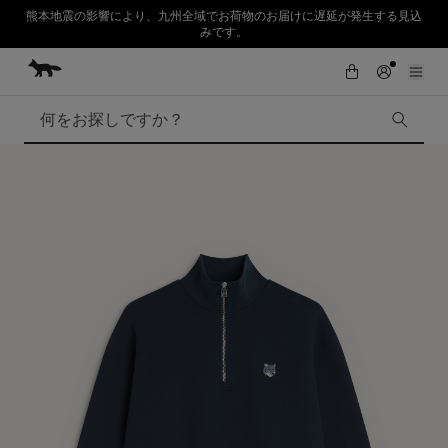
熊本地震の影響により、九州全域でお荷物のお届けに遅延が発生する見込
みです。
コンテンツにスキップ
Skip to Footer
SUMMER SALE : 2026年春夏コレクションの人気アイテムが、さらにお買
初めてのお買い物が10％オフ
い求めやすくなりました。対象アイテムが最大50%OFF。
検索
SUMMER SALE
Accessories
Edie Bags
MMII
Fox Head
Kids