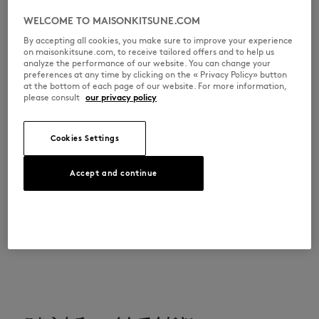
•
胸にグレイフォックスヘッドの刺繍パッチ
•
襟ぐり、袖口、裾はリブ仕様
WELCOME TO MAISONKITSUNE.COM
By accepting all cookies, you make sure to improve your experience
PM00305KM0341-0413
on maisonkitsune.com, to receive tailored offers and to help us
analyze the performance of our website. You can change your
preferences at any time by clicking on the « Privacy Policy» button
at the bottom of each page of our website. For more information,
サイズ＆カット
please consult
our privacy policy
カット： COMFORT
素材＆お手入れ方法
サイズ： MEN
Cookies Settings
男性モデル：身長187cm、着用サイズM
サイズガイドを見る
表地 コットン 100% リブ コットン 98% ポリウレタン 2%
トレーサビリティ
Accept and continue
生産地 Portugal
For more than 20 years, Kitsuné has been committed to producing
beautiful clothes and accessories made of high-end materials that can
ADOPT THE LOOK
be worn often and last long. The collections are developed and
produced in a truthful and transparent way by partners that are
selected with the deepest care to comply with our commitment
towards sustainability.
发现公平制造的可追溯性