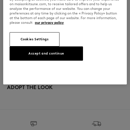
on maisonkitsune.com, to receive tailored offers and to help us
MQUAO00KJBIT3-0463
analyze the performance of our website. You can change your
preferences at any time by clicking on the « Privacy Policy» button
at the bottom of each page of our website. For more information,
please consult
our privacy policy
サイズ＆カット
Cookies Settings
サイズ： UNISEX
素材＆お手入れ方法
サイズガイドを見る
Accept and continue
コットン 100%
トレーサビリティ
生産地 Portugal
For more than 20 years, Kitsuné has been committed to producing
beautiful clothes and accessories made of high-end materials that can
ADOPT THE LOOK
be worn often and last long. The collections are developed and
produced in a truthful and transparent way by partners that are
selected with the deepest care to comply with our commitment
towards sustainability.
发现公平制造的可追溯性