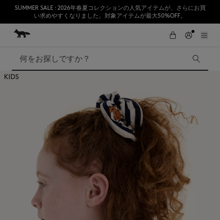
SUMMER SALE : 2026年春夏コレクションの人気アイテムが、さらにお買
い求めやすくなりました。対象アイテムが最大50%OFF。
コンテンツにスキップ
Skip to Footer
熊本地震の影響により、九州全域でお荷物のお届けに遅延が発生する見込
初めてのお買い物が10％オフ
みです。
検索
KIDS
SUMMER SALE
Accessories
Edie Bags
MMII
Fox Head
Kids