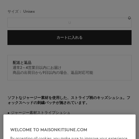
サイズ：
unisex
U
カートに入れる
配送と返品
通常2～4営業日以内にお届け
商品の出荷日から9日以内の場合、返品対応可能
ソフトなジャージー素材を使用した、ストライプ柄のキッズシュシュ。フ
ォックスヘッドの刺繍パッチが施されています。
•
ジャージー素材ストライプシュシュ
•
プリーツストライプデザイン
•
ナチュラルフォックスヘッドの刺繍パッチ
•
KIDS COLLECTION
WELCOME TO MAISONKITSUNE.COM
※商品画像はサンプルのため、実際の商品とは色味・サイズ・デザイン・
仕様などに一部変更がある場合がございますので、予めご了承ください。
By accepting all cookies, you make sure to improve your experience