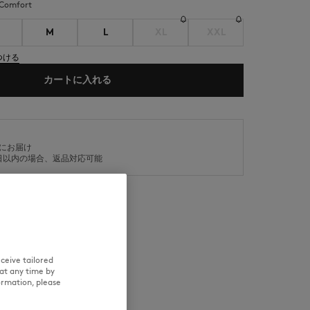
comfort
M
L
XL
XXL
つける
カートに入れる
NEW IN
SUMMER SALE
内にお届け
日以内の場合、返品対応可能
入れ方法
トレーサビリティ
ceive tailored
at any time by
ormation, please