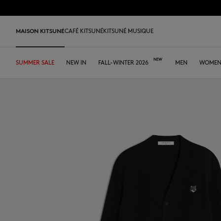
コンテンツにスキップ
Skip to Footer
SUMMER SALE 
MAISON KITSUNÉ
CAFÉ KITSUNÉ
KITSUNÉ MUSIQUE
SUMMER SALE
NEWS
HOME
SHOP
LAST RELEASES
NEW IN
TABLEWARE
DESA KITSUNÉ
FALL-WINTER 2026
OUR CAFÉS
ARCHIVES
ABOUT
MEN
WOME
DESA 
SUMMER SALE
Tシャツ＆ポロ
Tシャツ
Tシャツ
レザーバッグ
ファウンダー
SUMMER DRINK
アパレル
JAPAN
Tシャツ＆ポロ
Our foxes
Our Foxes
MK x Hunter
Accessories
スウェット&フーディ
ポロ
ポロ
トートバッグ
コラボレーション
KAKIGORI
アクセサリー
ASIA
スウェット&フーディ
Gifts for him
Gifts for her
Autry x MK
Edie Bags
シャツ
スウェット&フーディ
スウェット&フーディ
ショルダーバッグ
FALL-WINTER 2026
SUMMER MENU
ICONICS
FRANCE
ニットウェア
Double Fox Head
Kids collection
スニーカー
MMII
ニットウェア
ニットウェア
シャツ&トップス
革小物
SPRING-SUMMER 2026
テーブルウェア
NORTH AMERICA
シャツ
Kitsuné Bien-Être
Kitsuné Bien-Être
メンズシューズ
Fox Head
コート&ジャケット
シャツ
ニットウェア
Edieバッグ
ストア
トートバッグ
ドレス＆スカート
Kids collection
Double Fox Head
ウィメンズシューズ
Kids
トラウザー
コート&ジャケット
コート&ジャケット
タンブラー
コート＆ジャケット
MK Institutional
MK Institutional
アクセサリー
トラウザー
ドレス&スカート
トラウザー
Grey Fox
Baby Fox
スニーカー
トラウザー
アクセサリー
Dressed Fox
Dressed Fox
スニーカー
Fox Head
Fox Head
Bold Fox
Bold Fox
Japan Exclusive
Japan Exclusive
Camp
MK Handwriting