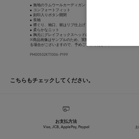
•
無地のラムウールカーディガン
•
コンフォートフィット
•
刻印入りボタン開閉
•
長袖
•
襟ぐり、袖口、裾はリブ仕上げ
•
柔らかなニット
•
胸元にグレイフォックスヘッドの刺繍パッチ
※商品画像はサンプルのため、実際の商品とは色味・サイズ・デ
る場合がございますので、予めご了承ください。
PM00502KT1006-P199
こちらもチェックしてください。
お支払方法
Visa, JCB, ApplePay, Paypal
お