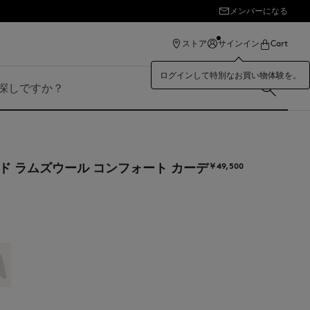
メンバーになる
イテムが最大50%OFF。
ストア
サインイン
Cart
ログインして特別なお買い物体験を。
ド ラムズウール コンフォート カーデ
￥49,500