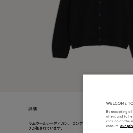
MK Handwriting
WELCOME TO
詳細
By accepting al
offers and to h
clicking on the 
ラムウールカーディガン。 コンフォートフィットで、胸元にグ
consult
our pri
チが施されています。