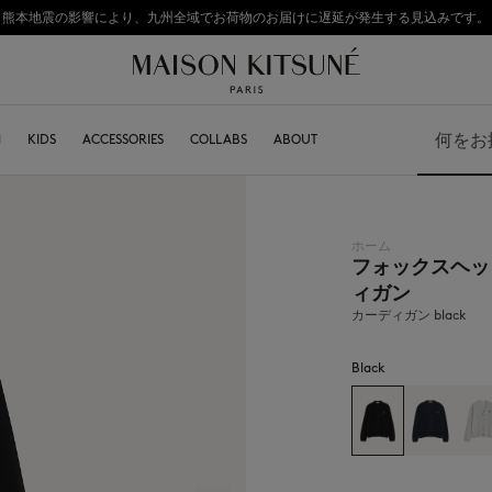
熊本地震の影響により、九州全域でお荷物のお届けに遅延が発生する見込みです。
: 2026年春夏コレクションの人気アイテムが、さらにお買い求めやすくなりました。対象ア
初めてのお買い物が10％オフ
N
KITSUNÉ
KIDS
ACCESSORIES
COLLABS
ABOUT
検索
ホーム
フォックスヘッ
BOY
キャップ＆ハット
GIRL
ビーニー
ィガン
BABY
マフラー
カーディガン black
ソックス
サングラス
ジュエリー
Black
キーリング
テックアクセサリー
ライフスタイル