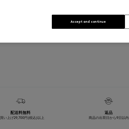
サイズ： MEN
The male model is 1.83m tall an
サイズガイドを見る
Accept and continue
ザイン・仕様などに一部変更があ
配送料無料
返品
買い上げ29,700円(税込)以上
商品の出荷日から9日以内