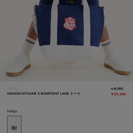
NEW IN
ホーム
￥41,800
MAISON KITSUNÉ X BONPOINT LANE トート
￥25,080
Indigo
SUMMER SALE