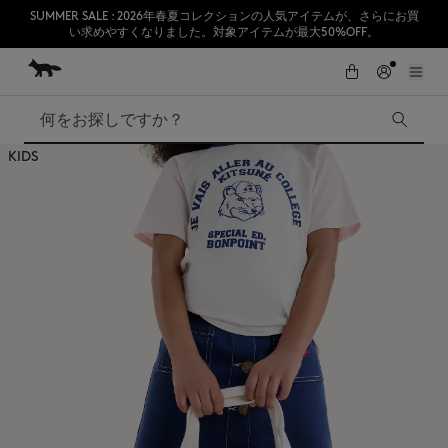
SUMMER SALE : 2026年春夏コレクションの人気アイテムが、さらにお買
い求めやすくなりました。対象アイテムが最大50%OFF。
コンテンツにスキップ
Skip to Footer
熊本地震の影響により、九州全域でお荷物のお届けに遅延が発生する見込
初めてのお買い物が10％オフ
みです。
検索
KIDS
SUMMER SALE
Accessories
Edie Bags
MMII
Fox Head
Kids