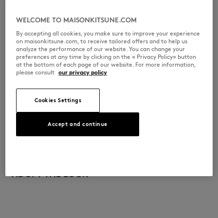
•
フロントにヴァーシティ刺繍パッチ
•
Maison Kitsuné x Bonpoint
※商品画像はサンプルのため、実際の商品とは色味・サイズ・デザイン・
WELCOME TO MAISONKITSUNE.COM
仕様などに一部変更がある場合がございますので、予めご了承ください。
By accepting all cookies, you make sure to improve your experience
S06KBAW00001-P470
on maisonkitsune.com, to receive tailored offers and to help us
analyze the performance of our website. You can change your
preferences at any time by clicking on the « Privacy Policy» button
at the bottom of each page of our website. For more information,
please consult
our privacy policy
サイズ＆カット
サイズ： KIDS
素材＆お手入れ方法
Cookies Settings
サイズガイドを見る
コットン 100%
Accept and continue
トレーサビリティ
生産地 HONG KONG
ADOPT THE LOOK