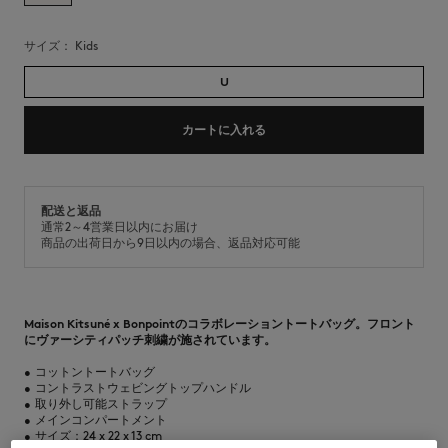
サイズ：
kids
U
カートに入れる
配送と返品
通常2～4営業日以内にお届け
商品の出荷日から9日以内の場合、返品対応可能
Maison Kitsuné x Bonpointのコラボレーショントートバッグ。フロント
にヴァーシティパッチ刺繍が施されています。
•
コットントートバッグ
•
コントラストウェビングトップハンドル
•
取り外し可能ストラップ
•
メインコンパートメント
•
サイズ：24 x 22 x 13 cm