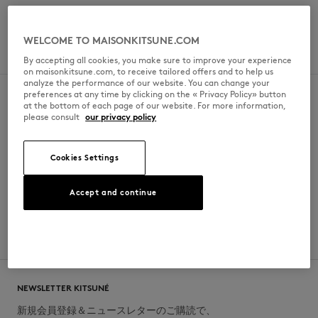
金曜日
6am - 11pm
土曜日
6am - 11pm
WELCOME TO MAISONKITSUNE.COM
日曜日
6am - 11pm
By accepting all cookies, you make sure to improve your experience
on maisonkitsune.com, to receive tailored offers and to help us
analyze the performance of our website. You can change your
preferences at any time by clicking on the « Privacy Policy» button
at the bottom of each page of our website. For more information,
please consult
our privacy policy
SECURE PAYMENT
FREE DELIVERY
Visa, ApplePay, American Express,
from $200
Cookies Settings
Paypal, Mastercard
Accept and continue
RETURN
CUSTOMER SERVICE
within 30 days
E-mail, phone, live chat, WhatsApp
NEWSLETTER KITSUNÉ
新規会員登録＆ニュースレターのご購読で、