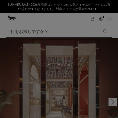
SUMMER SALE : 2026年春夏コレクションの人気アイテムが、さらにお買
い求めやすくなりました。対象アイテムが最大50%OFF。
コンテンツにスキップ
Skip to Footer
熊本地震の影響により、九州全域でお荷物のお届けに遅延が発生する見込
初めてのお買い物が10％オフ
みです。
検索
SUMMER SALE
Accessories
Edie Bags
MMII
Fox Head
Kids