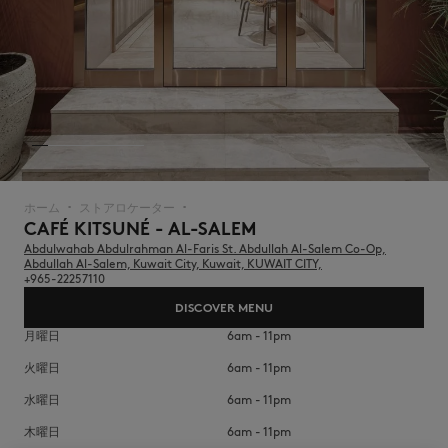
NEW IN
ホーム
ストアロケーター
▪︎
▪︎
CAFÉ KITSUNÉ - AL-SALEM
Abdulwahab Abdulrahman Al-Faris St. Abdullah Al-Salem Co-Op,
Abdullah Al-Salem, Kuwait City, Kuwait, KUWAIT CITY,
+965-22257110
DISCOVER MENU
月曜日
6am - 11pm
火曜日
6am - 11pm
SUMMER SALE
水曜日
6am - 11pm
木曜日
6am - 11pm