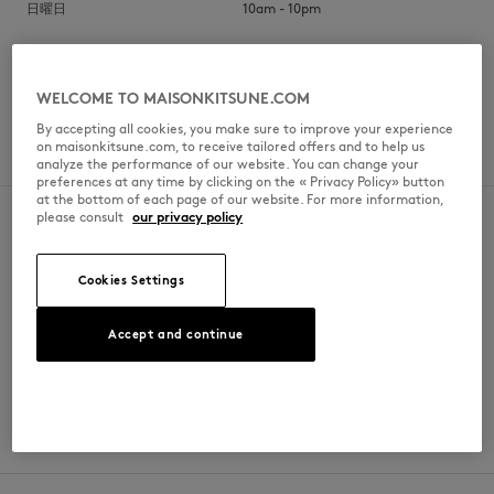
日曜日
10am - 10pm
WELCOME TO MAISONKITSUNE.COM
SPOKEN LANGUAGES
By accepting all cookies, you make sure to improve your experience
on maisonkitsune.com, to receive tailored offers and to help us
英語
analyze the performance of our website. You can change your
preferences at any time by clicking on the « Privacy Policy» button
at the bottom of each page of our website. For more information,
please consult
our privacy policy
Cookies Settings
SECURE PAYMENT
FREE DELIVERY
Visa, ApplePay, American Express,
from $200
Paypal, Mastercard
Accept and continue
RETURN
CUSTOMER SERVICE
within 30 days
E-mail, phone, live chat, WhatsApp