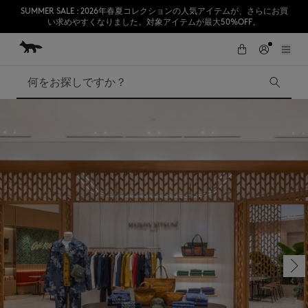
SUMMER SALE : 2026年春夏コレクションの人気アイテムが、さらにお買
い求めやすくなりました。対象アイテムが最大50%OFF。
コンテンツにスキップ
Skip to Footer
熊本地震の影響により、九州全域でお荷物のお届けに遅延が発生する見込
初めてのお買い物が10％オフ
みです。
検索
SUMMER SALE
Accessories
Edie Bags
MMII
Fox Head
Kids