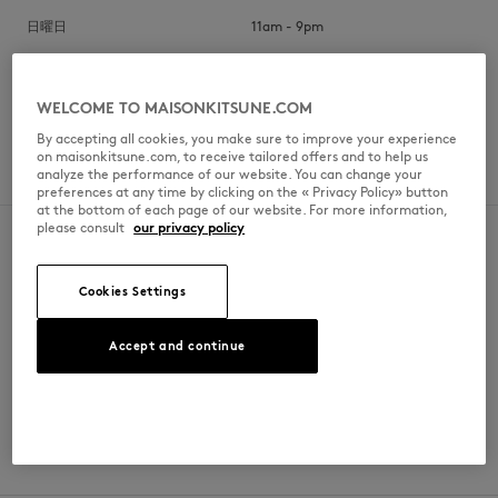
日曜日
11am - 9pm
WELCOME TO MAISONKITSUNE.COM
SPOKEN LANGUAGES
By accepting all cookies, you make sure to improve your experience
on maisonkitsune.com, to receive tailored offers and to help us
analyze the performance of our website. You can change your
日本語
preferences at any time by clicking on the « Privacy Policy» button
at the bottom of each page of our website. For more information,
please consult
our privacy policy
Cookies Settings
SECURE PAYMENT
FREE DELIVERY
Visa, ApplePay, American Express,
from $200
Paypal, Mastercard
Accept and continue
RETURN
CUSTOMER SERVICE
within 30 days
E-mail, phone, live chat, WhatsApp