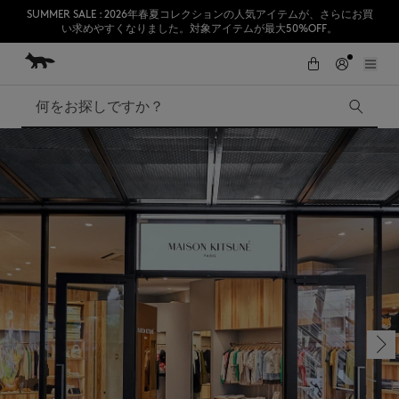
SUMMER SALE : 2026年春夏コレクションの人気アイテムが、さらにお買
い求めやすくなりました。対象アイテムが最大50%OFF。
コンテンツにスキップ
Skip to Footer
熊本地震の影響により、九州全域でお荷物のお届けに遅延が発生する見込
初めてのお買い物が10％オフ
みです。
検索
SUMMER SALE
Accessories
Edie Bags
MMII
Fox Head
Kids