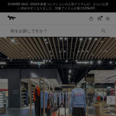
SUMMER SALE : 2026年春夏コレクションの人気アイテムが、さらにお買
い求めやすくなりました。対象アイテムが最大50%OFF。
コンテンツにスキップ
Skip to Footer
熊本地震の影響により、九州全域でお荷物のお届けに遅延が発生する見込
初めてのお買い物が10％オフ
みです。
検索
SUMMER SALE
Accessories
Edie Bags
MMII
Fox Head
Kids