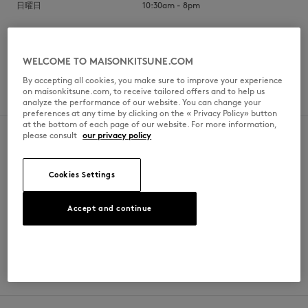
日曜日
10:30am - 8pm
WELCOME TO MAISONKITSUNE.COM
SPOKEN LANGUAGES
By accepting all cookies, you make sure to improve your experience
on maisonkitsune.com, to receive tailored offers and to help us
韓国語
analyze the performance of our website. You can change your
preferences at any time by clicking on the « Privacy Policy» button
at the bottom of each page of our website. For more information,
please consult
our privacy policy
Cookies Settings
SECURE PAYMENT
FREE DELIVERY
Visa, ApplePay, American Express,
from $200
Paypal, Mastercard
Accept and continue
RETURN
CUSTOMER SERVICE
within 30 days
E-mail, phone, live chat, WhatsApp