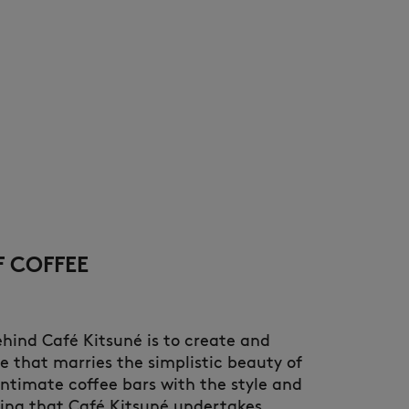
F COFFEE
ind Café Kitsuné is to create and
e that marries the simplistic beauty of
intimate coffee bars with the style and
ing that Café Kitsuné undertakes.