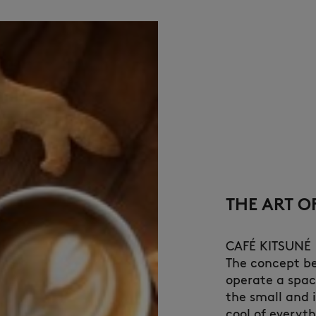
THE ART O
CAFÉ KITSUNÉ
The concept beh
operate a spac
the small and 
cool of everyth