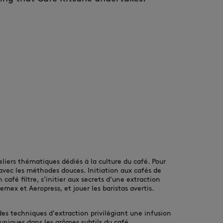
liers thématiques dédiés à la culture du café. Pour 
 avec les méthodes douces. Initiation aux cafés de 
café filtre, s’initier aux secrets d’une extraction 
mex et Aeropress, et jouer les baristas avertis. 
es techniques d'extraction privilégiant une infusion 
uniques dans les arômes subtils du café.