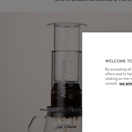
WELCOME TO
By accepting al
offers and to h
clicking on the 
consult
our pri