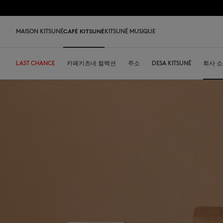
Skip to Content
Skip to Footer
MAISON KITSUNÉ
CAFÉ KITSUNÉ
KITSUNÉ MUSIQUE
LAST CHANCE
LAST CHANCE
HOME
DESA KITSUNÉ
신상품
카페키츠네 컬렉션
ARCHIVES
남성
여성
주소
ICONICS
DESA KITSUNÉ
키즈
액세서
회사 
Iconics
티셔츠 & 폴로
티셔츠 & 폴로
티셔츠
가죽 가방
PARABOOT
Kitsuné Insider
레디투웨어
커피
티셔츠 & 폴로
Our Foxes
Our Foxes
스니커즈
Kids
맨투맨 & 후디
맨투맨 & 후드
니트 & 가디건
토트백
INDOSOLE
창업자들
액세서리
우리 말차
맨투맨 & 후디
Our logos
Our logos
남성 신발
The Edie bag
스웨터 & 가디건
니트 & 가디건
맨투맨 & 후드
크로스백
A. SOCIETY
2026 봄-여름
오브제
스웨터 & 가디건
NEW IN MEN
NEW IN WOMEN
여성 신발
Bags
셔츠
코트 & 자켓
코트 & 자켓
소형 가죽 제품
BONPOINT
2026 가을-겨울
콜라보레이션
셔츠
Kids collection
Baby Fox
MK x Indosole
New In
코트 & 자켓
폴로
폴로
The Edie bag
KURO
2027 봄-여름
식기류
코트 & 자켓
Kitsuné Bien-Être
Kids collection
MK x Paraboot
MK x Indosole
트라우저 & 반바지
셔츠
셔츠 & 상의
Desa Kitsuné
커피 원두
트라우저 & 반바지
Savoir-Faire Collection
Savoir-Faire Collection
액세서리
팬츠 & 데님
원피스 & 스커트
스토어
여름 컬렉션
드레스 & 스커트
Maison Kitsuné Paris
Kitsuné Bien-Être
팬츠 & 데님
액세서리
Double Fox Head
Maison Kitsuné Paris
Grey Fox
Double Fox Head
Dressed Fox
Dressed Fox
Dreaming Fox
Fox Head
Fox Head
MK Handwriting