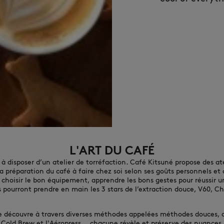
L'ART DU CAFÉ
 à disposer d’un atelier de torréfaction. Café Kitsuné propose des ate
la préparation du café à faire chez soi selon ses goûts personnels et
, choisir le bon équipement, apprendre les bons gestes pour réussir un 
s pourront prendre en main les 3 stars de l’extraction douce, V60, Che
se découvre à travers diverses méthodes appelées méthodes douces, d
e Cold Brew et l'Aéropress... chacune révèle et préserve des nuances 