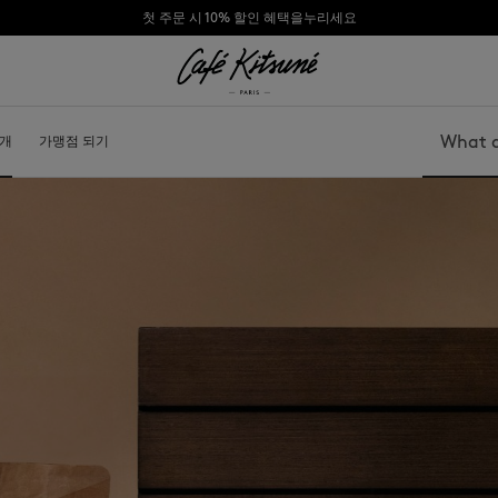
첫 주문 시 10% 할인 혜택을누리세요
리
소개
콜라보
가맹점 되기
정보
Search
가방
모자
신발
비니
모자
스카프
기타 액세서리
선글라스
양말
보석
벨트
휴대폰 액세서리
키링
라이프스타일 액세서리