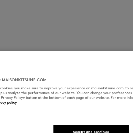
 MAISONKITSUNE.COM
l cookies, you make sure to improve your experience on maisonkitsune.com, to re
elp us analyze the performance of our website. You can change your preferences 
« Privacy Policy» button at the bottom of each page of our website. For more inf
vacy policy
Accept and continue