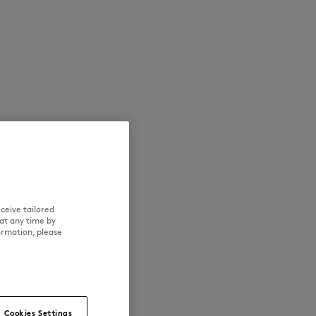
NEW IN
LAST CHANCE
ceive tailored
at any time by
ormation, please
Cookies Settings