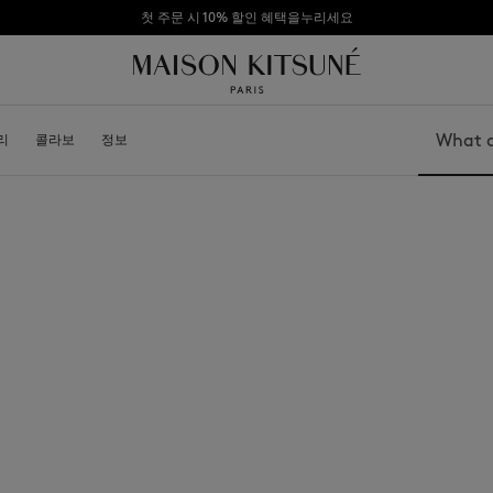
첫 주문 시 10% 할인 혜택을누리세요
리
소개
콜라보
가맹점 되기
정보
Search
가방
모자
신발
비니
모자
스카프
기타 액세서리
선글라스
양말
보석
벨트
휴대폰 액세서리
키링
라이프스타일 액세서리