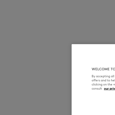
MK Handwriting
WELCOME TO
By accepting al
offers and to h
clicking on the 
consult
our pri