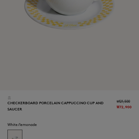
NEW IN
홈
₩121,500
CHECKERBOARD PORCELAIN CAPPUCCINO CUP AND
₩72,900
SAUCER
LAST CHANCE
White/lemonade