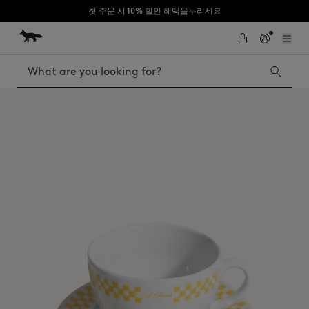
첫 주문 시 10% 할인 혜택을누리세요
Skip to Content
Skip to Footer
Search
Iconics
Kids
The Edie bag
Bags
New In
MK x Indosole