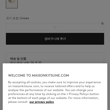
크기 조정:
unisex
U
장바구니에 추가
배송 및 반품
예상 배송 날짜: 26. 8. 10.
예상 도착 날짜: 26. 8. 13.
WELCOME TO MAISONKITSUNE.COM
By accepting all cookies, you make sure to improve your experience
on maisonkitsune.com, to receive tailored offers and to help us
포세린 커피 컵. 앞면에 카페키츠네 핸드라이팅 시그니처가 프린트되어 있습
analyze the performance of our website. You can change your
니다.
preferences at any time by clicking on the « Privacy Policy» button
at the bottom of each page of our website. For more information,
•
포세린 소재의 커피 컵과 소서
please consult
our privacy policy
•
섬세한 핸드 페인팅 체커보드 패턴
•
식기세척기 사용 가능