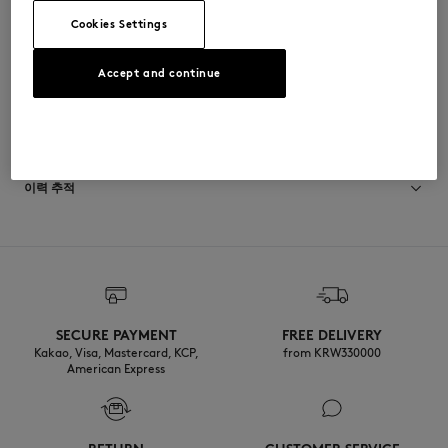
QU08104O0010-0543
Cookies Settings
Accept and continue
사이즈 & 컷
크기 조정: UNISEX
소재 및 관리
사이즈 안내 보기
100% PORCELAIN
이력 추적
제작 Germany
SECURE PAYMENT
FREE DELIVERY
Kakao, Visa, Mastercard, KCP,
from KRW330000
American Express