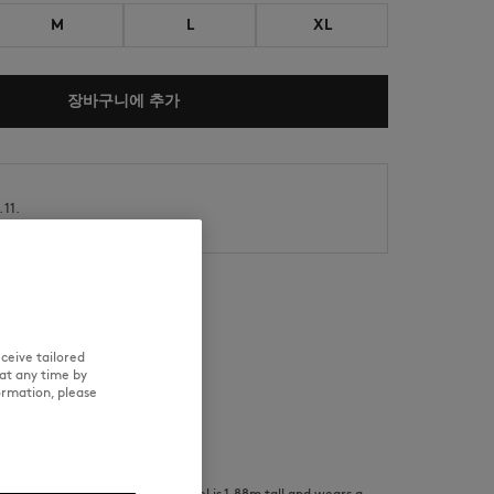
M
L
XL
장바구니에 추가
NEW IN
LAST CHANCE
11.
 14.
ceive tailored
이력 추적
at any time by
ormation, please
and wears a size S/ The male model is 1.88m tall and wears a