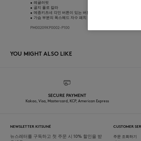
•
레귤러핏
•
골지 폴로 칼라
•
메종키츠네 각인 버튼이 있는 버튼 플래킷
•
가슴 부분의 폭스헤드 자수 패치
PM00209KP0002-P100
YOU MIGHT ALSO LIKE
SECURE PAYMENT
Kakao, Visa, Mastercard, KCP, American Express
NEWSLETTER KITSUNÉ
CUSTOMER SER
뉴스레터를 구독하고 첫 주문 시 10% 할인을 받
주문 조회하기