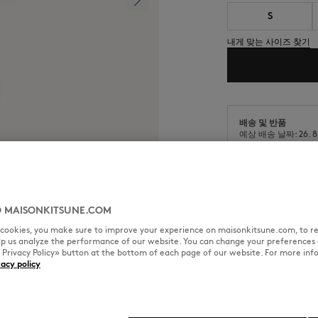
S
내게 맞는 사이즈 찾기
배송 및 반품
예상 배송 날짜: 26. 8. 
예상 도착 날짜: 26. 8.
 MAISONKITSUNE.COM
l cookies, you make sure to improve your experience on maisonkitsune.com, to re
사이즈 & 컷
소재 및 관리
elp us analyze the performance of our website. You can change your preferences 
« Privacy Policy» button at the bottom of each page of our website. For more inf
vacy policy
 장식된 레귤러핏.
컷: REGULAR
크기 조정: MEN
The female model is 1.72m tall 