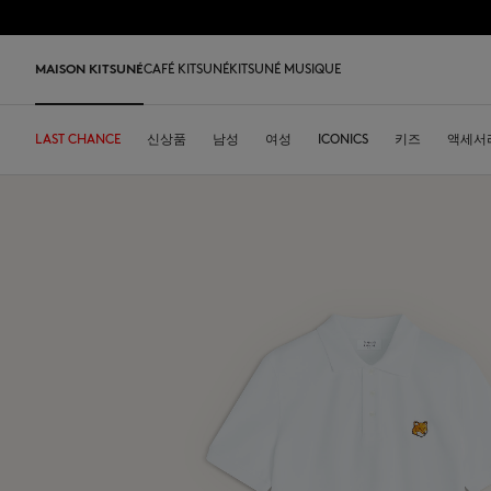
Skip to Content
Skip to Footer
MAISON KITSUNÉ
CAFÉ KITSUNÉ
KITSUNÉ MUSIQUE
LAST CHANCE
LAST CHANCE
HOME
DESA KITSUNÉ
신상품
카페키츠네 컬렉션
ARCHIVES
남성
여성
주소
ICONICS
DESA KITSUNÉ
키즈
액세서
회사 
Iconics
티셔츠 & 폴로
티셔츠 & 폴로
티셔츠
가죽 가방
PARABOOT
Kitsuné Insider
레디투웨어
커피
티셔츠 & 폴로
Our Foxes
Our Foxes
스니커즈
Kids
맨투맨 & 후디
맨투맨 & 후드
니트 & 가디건
토트백
INDOSOLE
창업자들
액세서리
우리 말차
맨투맨 & 후디
Our logos
Our logos
남성 신발
The Edie bag
스웨터 & 가디건
니트 & 가디건
맨투맨 & 후드
크로스백
A. SOCIETY
2026 봄-여름
오브제
스웨터 & 가디건
NEW IN MEN
NEW IN WOMEN
여성 신발
Bags
셔츠
코트 & 자켓
코트 & 자켓
소형 가죽 제품
BONPOINT
2026 가을-겨울
콜라보레이션
셔츠
Kids collection
Baby Fox
MK x Indosole
New In
코트 & 자켓
폴로
폴로
The Edie bag
KURO
2027 봄-여름
식기류
코트 & 자켓
Kitsuné Bien-Être
Kids collection
MK x Paraboot
MK x Indosole
트라우저 & 반바지
셔츠
셔츠 & 상의
Desa Kitsuné
커피 원두
트라우저 & 반바지
Savoir-Faire Collection
Savoir-Faire Collection
액세서리
팬츠 & 데님
원피스 & 스커트
스토어
여름 컬렉션
드레스 & 스커트
Maison Kitsuné Paris
Kitsuné Bien-Être
팬츠 & 데님
액세서리
Double Fox Head
Maison Kitsuné Paris
Grey Fox
Double Fox Head
Dressed Fox
Dressed Fox
Dreaming Fox
Fox Head
Fox Head
MK Handwriting