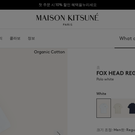
첫 주문 시 10% 할인 혜택을누리세요
리
소개
콜라보
가맹점 되기
정보
Search
Organic Cotton
홈
FOX HEAD RE
가방
모자
신발
비니
Polo white
모자
스카프
기타 액세서리
선글라스
White
양말
보석
벨트
휴대폰 액세서리
키링
라이프스타일 액세서리
크기 조정:
men
컷:
regu