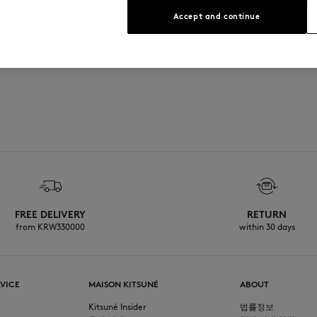
size M
Accept and continue
사이즈 안내 보기
FREE DELIVERY
RETURN
from KRW330000
within 30 days
VICE
MAISON KITSUNÉ
ABOUT
Kitsuné Insider
법률정보