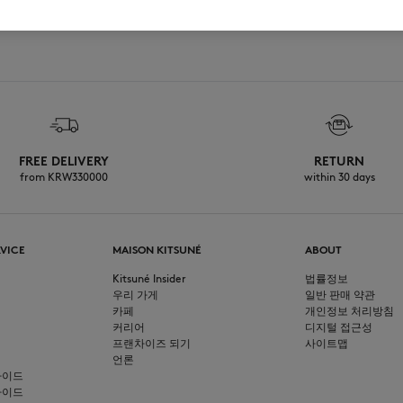
FREE DELIVERY
RETURN
from KRW330000
within 30 days
VICE
MAISON KITSUNÉ
ABOUT
Kitsuné Insider
법률정보
우리 가게
일반 판매 약관
카페
개인정보 처리방침
커리어
디지털 접근성
프랜차이즈 되기
사이트맵
언론
가이드
가이드