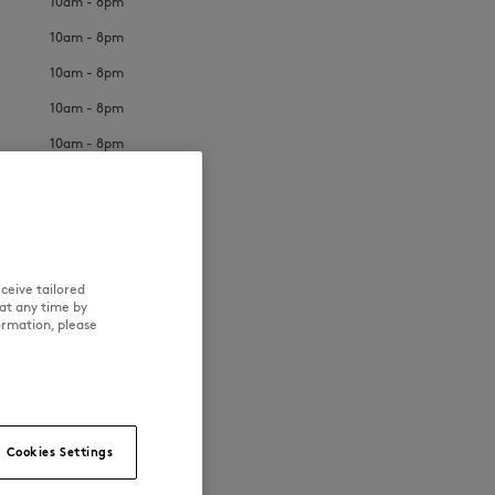
10am - 8pm
10am - 8pm
10am - 8pm
10am - 8pm
10am - 8pm
NEW IN
LAST CHANCE
ceive tailored
at any time by
ormation, please
Cookies Settings