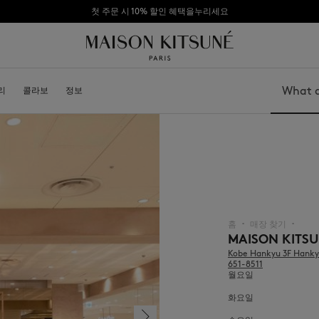
첫 주문 시 10% 할인 혜택을누리세요
리
소개
콜라보
가맹점 되기
정보
Search
가방
모자
신발
비니
모자
스카프
기타 액세서리
선글라스
양말
홈
매장 찾기
▪︎
▪︎
보석
MAISON KITS
벨트
Kobe Hankyu 3F Hanky
휴대폰 액세서리
651-8511
키링
월요일
라이프스타일 액세서리
화요일