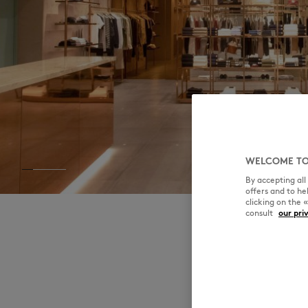
MK Handwriting
WELCOME TO
By accepting al
offers and to h
clicking on the 
consult
our pri