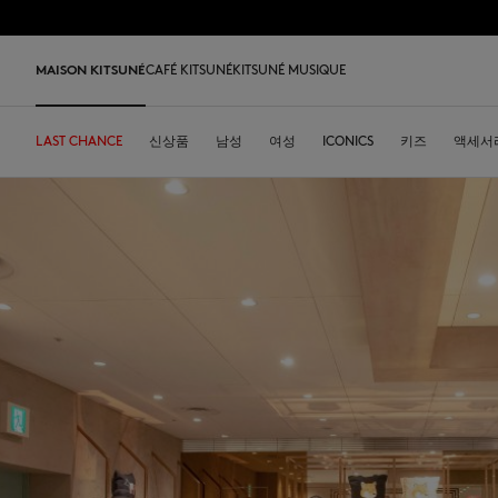
Skip to Content
Skip to Footer
MAISON KITSUNÉ
CAFÉ KITSUNÉ
KITSUNÉ MUSIQUE
LAST CHANCE
LAST CHANCE
HOME
DESA KITSUNÉ
신상품
카페키츠네 컬렉션
ARCHIVES
남성
여성
주소
ICONICS
DESA KITSUNÉ
키즈
액세서
회사 
Iconics
티셔츠 & 폴로
티셔츠 & 폴로
티셔츠
가죽 가방
PARABOOT
Kitsuné Insider
레디투웨어
커피
티셔츠 & 폴로
Our Foxes
Our Foxes
스니커즈
Kids
맨투맨 & 후디
맨투맨 & 후드
니트 & 가디건
토트백
INDOSOLE
창업자들
액세서리
우리 말차
맨투맨 & 후디
Our logos
Our logos
남성 신발
The Edie bag
스웨터 & 가디건
니트 & 가디건
맨투맨 & 후드
크로스백
A. SOCIETY
2026 봄-여름
오브제
스웨터 & 가디건
NEW IN MEN
NEW IN WOMEN
여성 신발
Bags
셔츠
코트 & 자켓
코트 & 자켓
소형 가죽 제품
BONPOINT
2026 가을-겨울
콜라보레이션
셔츠
Kids collection
Baby Fox
MK x Indosole
New In
코트 & 자켓
폴로
폴로
The Edie bag
KURO
2027 봄-여름
식기류
코트 & 자켓
Kitsuné Bien-Être
Kids collection
MK x Paraboot
MK x Indosole
트라우저 & 반바지
셔츠
셔츠 & 상의
Desa Kitsuné
커피 원두
트라우저 & 반바지
Savoir-Faire Collection
Savoir-Faire Collection
액세서리
팬츠 & 데님
원피스 & 스커트
스토어
여름 컬렉션
드레스 & 스커트
Maison Kitsuné Paris
Kitsuné Bien-Être
팬츠 & 데님
액세서리
Double Fox Head
Maison Kitsuné Paris
Grey Fox
Double Fox Head
Dressed Fox
Dressed Fox
Dreaming Fox
Fox Head
Fox Head
MK Handwriting