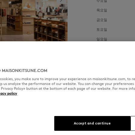
수요일
목요일
금요일
토요일
일요일
 MAISONKITSUNE.COM
l cookies, you make sure to improve your experience on maisonkitsune.com, to re
elp us analyze the performance of our website. You can change your preferences 
« Privacy Policy» button at the bottom of each page of our website. For more inf
vacy policy
SPOKEN LANGUAGES
Accept and continue
일본어