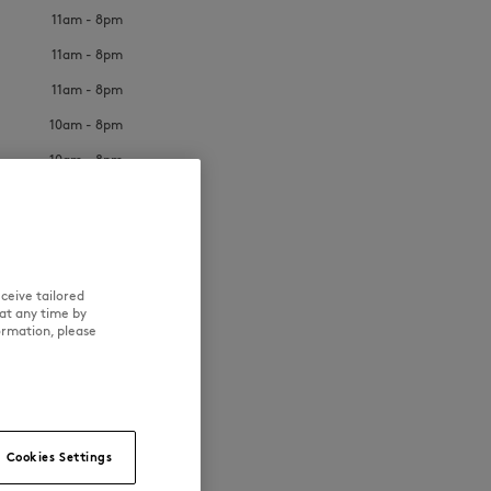
11am - 8pm
11am - 8pm
11am - 8pm
10am - 8pm
10am - 8pm
NEW IN
LAST CHANCE
ceive tailored
at any time by
ormation, please
Cookies Settings