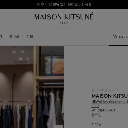
첫 주문 시 10% 할인 혜택을누리세요
리
소개
콜라보
가맹점 되기
정보
Search
가방
모자
신발
비니
모자
스카프
기타 액세서리
선글라스
양말
홈
매장 찾기
▪︎
▪︎
보석
MAISON KITS
벨트
NEWoMan Yokohama 4F,
휴대폰 액세서리
0005
키링
+81 (0)455347115
월요일
라이프스타일 액세서리
화요일