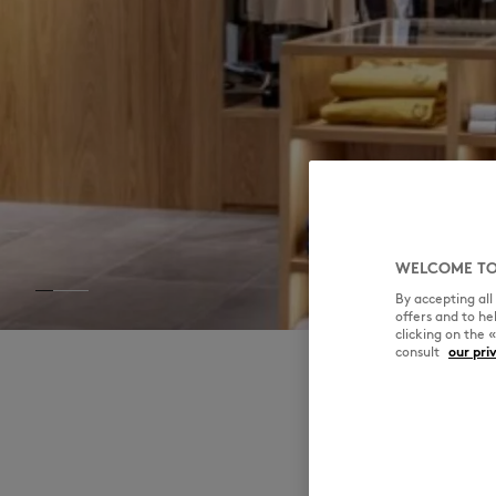
MK Handwriting
WELCOME TO
By accepting al
offers and to h
clicking on the 
consult
our pri