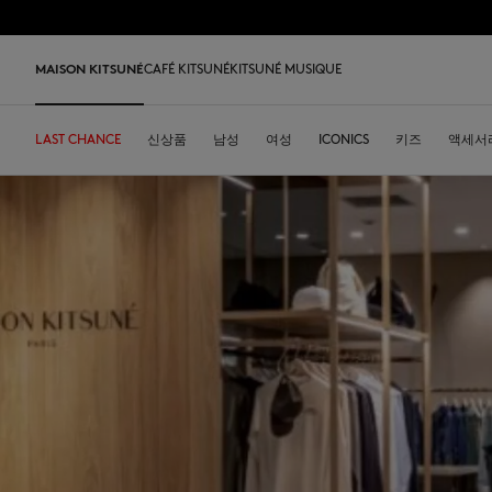
Skip to Content
Skip to Footer
MAISON KITSUNÉ
CAFÉ KITSUNÉ
KITSUNÉ MUSIQUE
LAST CHANCE
LAST CHANCE
HOME
DESA KITSUNÉ
신상품
카페키츠네 컬렉션
ARCHIVES
남성
여성
주소
ICONICS
DESA KITSUNÉ
키즈
액세서
회사 
Iconics
티셔츠 & 폴로
티셔츠 & 폴로
티셔츠
가죽 가방
PARABOOT
Kitsuné Insider
레디투웨어
커피
티셔츠 & 폴로
Our Foxes
Our Foxes
스니커즈
Kids
맨투맨 & 후디
맨투맨 & 후드
니트 & 가디건
토트백
INDOSOLE
창업자들
액세서리
우리 말차
맨투맨 & 후디
Our logos
Our logos
남성 신발
The Edie bag
스웨터 & 가디건
니트 & 가디건
맨투맨 & 후드
크로스백
A. SOCIETY
2026 봄-여름
오브제
스웨터 & 가디건
NEW IN MEN
NEW IN WOMEN
여성 신발
Bags
셔츠
코트 & 자켓
코트 & 자켓
소형 가죽 제품
BONPOINT
2026 가을-겨울
콜라보레이션
셔츠
Kids collection
Baby Fox
MK x Indosole
New In
코트 & 자켓
폴로
폴로
The Edie bag
KURO
2027 봄-여름
식기류
코트 & 자켓
Kitsuné Bien-Être
Kids collection
MK x Paraboot
MK x Indosole
트라우저 & 반바지
셔츠
셔츠 & 상의
Desa Kitsuné
커피 원두
트라우저 & 반바지
Savoir-Faire Collection
Savoir-Faire Collection
액세서리
팬츠 & 데님
원피스 & 스커트
스토어
여름 컬렉션
드레스 & 스커트
Maison Kitsuné Paris
Kitsuné Bien-Être
팬츠 & 데님
액세서리
Double Fox Head
Maison Kitsuné Paris
Grey Fox
Double Fox Head
Dressed Fox
Dressed Fox
Dreaming Fox
Fox Head
Fox Head
MK Handwriting