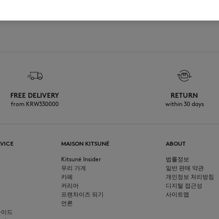
FREE DELIVERY
RETURN
from KRW330000
within 30 days
VICE
MAISON KITSUNÉ
ABOUT
Kitsuné Insider
법률정보
우리 가게
일반 판매 약관
카페
개인정보 처리방침
커리어
디지털 접근성
프랜차이즈 되기
사이트맵
언론
가이드