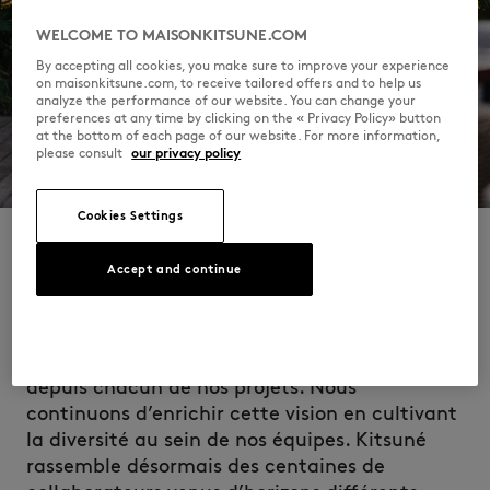
WELCOME TO MAISONKITSUNE.COM
By accepting all cookies, you make sure to improve your experience
on maisonkitsune.com, to receive tailored offers and to help us
analyze the performance of our website. You can change your
preferences at any time by clicking on the « Privacy Policy» button
at the bottom of each page of our website. For more information,
please consult
our privacy policy
Cookies Settings
Accept and continue
L’histoire de Kitsuné commence par une
rencontre, celle de deux cultures. La fusion
des identités françaises et japonaises nourrit
depuis chacun de nos projets. Nous
continuons d’enrichir cette vision en cultivant
la diversité au sein de nos équipes. Kitsuné
rassemble désormais des centaines de