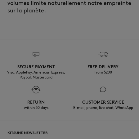
volumes limite naturellement notre empreinte
sur la planète.
SECURE PAYMENT
FREE DELIVERY
Visa, ApplePay, American Express,
from $200
Paypal, Mastercard
RETURN
CUSTOMER SERVICE
within 30 days
E-mail, phone, live chat, WhatsApp
KITSUNÉ NEWSLETTER