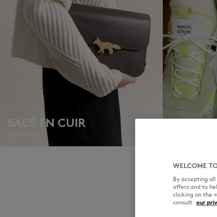
SACS EN CUIR
SNEAKE
DÉCOUVRIR
DÉCOUVRIR
WELCOME TO
By accepting al
offers and to h
clicking on the 
consult
our pri