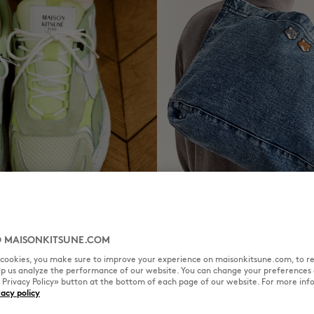
RS
TOTE BAGS
DÉCOUVRIR
 MAISONKITSUNE.COM
l cookies, you make sure to improve your experience on maisonkitsune.com, to re
elp us analyze the performance of our website. You can change your preferences 
« Privacy Policy» button at the bottom of each page of our website. For more inf
vacy policy