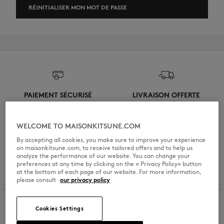
RÉINITIALISER MON MOT DE PASSE
NOUVEAUTÉS
PAIEMENT SÉCURISÉ
LIVRAISON OFFERTE
Visa, Paypal, Mastercard, ApplePay,
à partir de $‌18.00
American Express
WELCOME TO MAISONKITSUNE.COM
By accepting all cookies, you make sure to improve your experience
on maisonkitsune.com, to receive tailored offers and to help us
RETOURS GRATUITS
SERVICE CLIENT
analyze the performance of our website. You can change your
sous 30 jours
Du lundi au vendredi 10h-13h/14h-
preferences at any time by clicking on the « Privacy Policy» button
18h - Fermé les jours fériés
at the bottom of each page of our website. For more information,
please consult
our privacy policy
LAST CHANCE
Cookies Settings
KITSUNÉ NEWSLETTER