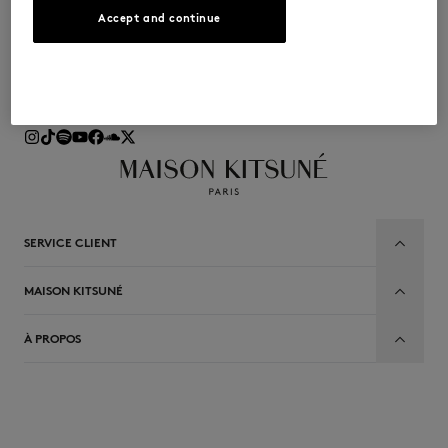
Inscrivez-vous à notre newsletter et profitez de -10% sur
Accept and continue
votre première commande
DEVENIR MEMBRE
SUIVEZ-NOUS
SERVICE CLIENT
MAISON KITSUNÉ
À PROPOS