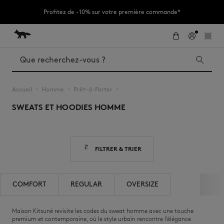
Profitez de -10% sur votre première commande*
Allez au contenu
Aller au Footer
Profitez de remises exclusives allant jusqu'à -60% sur la collection été
2026.
Rechercher
LAST CHANCE
Accueil
Homme
Prêt-à-Porter
▪︎
▪︎
▪︎
Kids
Le Edie
SWEATS ET HOODIES HOMME
Sacs
New In
FILTRER & TRIER
COMFORT
REGULAR
OVERSIZE
Maison Kitsuné revisite les codes du sweat homme avec une touche
premium et contemporaine, où le style urbain rencontre l’élégance