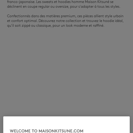
franco-japonaise. Les sweats et hoodies homme Maison Kitsuné se
déclinent en coupe regular ou oversize, pour s'adapter à tous les styles.
Confectionnés dans des matières premium, ces pièces allient style urbain
NOUVEAUTÉS
et confort optimal. Découvrez notre collection et trouvez le hoodie idéal,
qu’il soit zippé ou classique, pour un look moderne et raffiné.
LAST CHANCE
WELCOME TO MAISONKITSUNE.COM