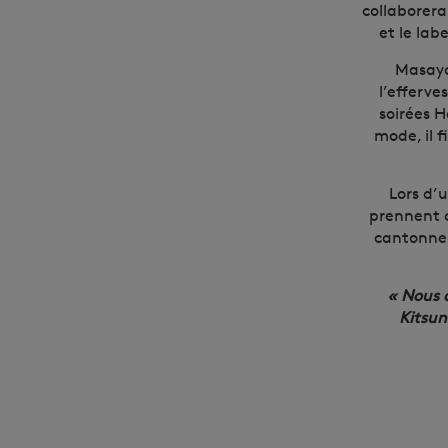
collaborera
et le lab
Masaya 
l’efferve
soirées 
mode, il 
Lors d’
prennent c
cantonne 
« Nous a
Kitsun