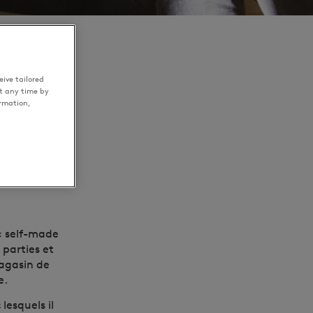
ive tailored
t any time by
ormation,
RS
 « self-made
parties et
magasin de
e.
lesquels il