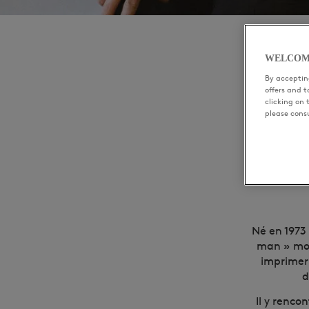
WELCOM
By accepting
offers and 
clicking on 
L
please cons
Né en 1973
man » mod
imprimer 
d
Il y renco