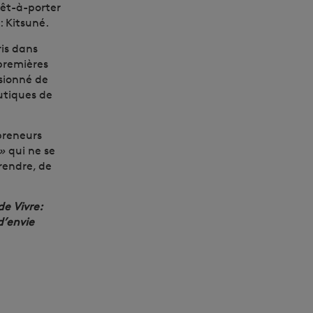
̂t-à-porter
 Kitsuné.
ris dans
premières
sionné de
utiques de
preneurs
 »
qui ne se
rendre, de
de Vivre:
d’envie