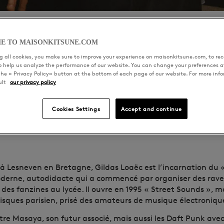
E TO MAISONKITSUNE.COM
 all cookies, you make sure to improve your experience on maisonkitsune.com, to rece
to help us analyze the performance of our website. You can change your preferences a
the « Privacy Policy» button at the bottom of each page of our website. For more inf
ES FONDATEU
ult
our privacy policy
Cookies Settings
Accept and continue
GILDAS LOAËC & MASAYA KUROKI
 à Lesneven en Bretagne, Gildas Loaëc est l’incarnation du
erne, autodidacte qui a commencé par organiser des rave 
des fanzines au lycée. Il ouvre en 1995 « Street Sounds », 
isques parisien, prisé des amateurs de musique électroniqu
ntre Masaya, son futur associé, mais aussi les Daft Punk avec 