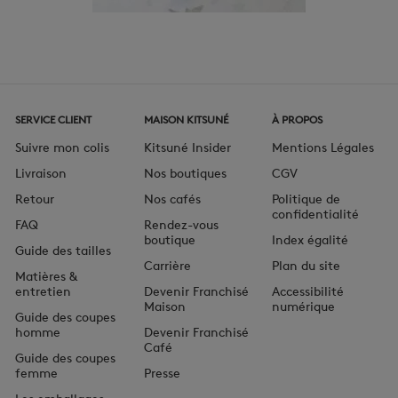
SERVICE CLIENT
MAISON KITSUNÉ
À PROPOS
Suivre mon colis
Kitsuné Insider
Mentions Légales
Livraison
Nos boutiques
CGV
Retour
Nos cafés
Politique de
confidentialité
FAQ
Rendez-vous
boutique
Index égalité
Guide des tailles
Carrière
Plan du site
Matières &
entretien
Devenir Franchisé
Accessibilité
Maison
numérique
Guide des coupes
homme
Devenir Franchisé
Café
Guide des coupes
femme
Presse