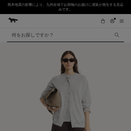
熊本地震の影響により、九州全域でお荷物のお届けに遅延が発生する見込
みです。
コンテンツにスキップ
Skip to Footer
SUMMER SALE : 2026年春夏コレクションの人気アイテムが、さらにお買
初めてのお買い物が10％オフ
い求めやすくなりました。対象アイテムが最大50%OFF。
検索
SUMMER SALE
Accessories
Edie Bags
MMII
Fox Head
Kids