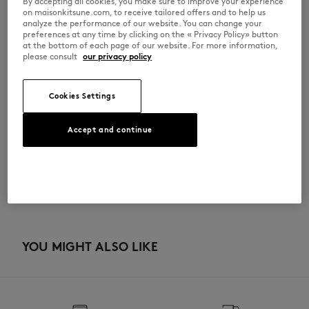
By accepting all cookies, you make sure to improve your experience
•
サイドに玉縁ポケット
on maisonkitsune.com, to receive tailored offers and to help us
•
フロントポケットにトーナルベイビーフォックスの刺繍パッチ
analyze the performance of our website. You can change your
※商品画像はサンプルのため、実際の商品とは色味・サイズ・デザイン・
preferences at any time by clicking on the « Privacy Policy» button
仕様などに一部変更がある場合がございますので、予めご了承ください。
at the bottom of each page of our website. For more information,
please consult
our privacy policy
MW01113KM0341-0423
Cookies Settings
サイズ＆カット
Accept and continue
カット： REGULAR
素材＆お手入れ方法
サイズ： WOMEN
The female model is 1.73m tall and wears a size S
サイズガイドを見る
アセテート 85% シルバー 8% 亜鉛合金 4% スチール 3%
トレーサビリティ
生産地 Portugal
For more than 20 years, Kitsuné has been committed to producing
beautiful clothes and accessories made of high-end materials that can
YOU MIGHT ALSO LIKE
be worn often and last long. The collections are developed and
produced in a truthful and transparent way by partners that are
selected with the deepest care to comply with our commitment
towards sustainability.