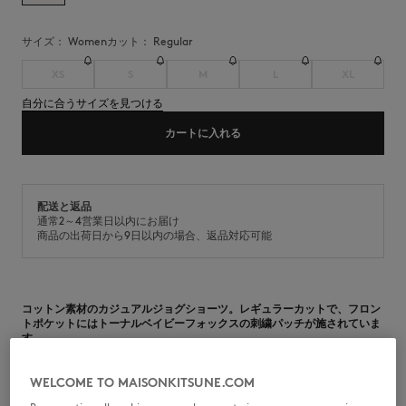
サイズ：
women
カット：
regular
XS
S
M
L
XL
自分に合うサイズを見つける
カートに入れる
配送と返品
通常2～4営業日以内にお届け
商品の出荷日から9日以内の場合、返品対応可能
コットン素材のカジュアルジョグショーツ。レギュラーカットで、フロン
トポケットにはトーナルベイビーフォックスの刺繍パッチが施されていま
す。
•
コットンジョグショーツ
•
レギュラーカット
WELCOME TO MAISONKITSUNE.COM
•
ドローストリング仕様の伸縮性ウエストバンド