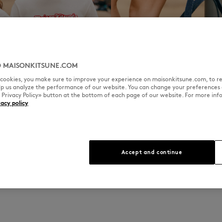
 MAISONKITSUNE.COM
l cookies, you make sure to improve your experience on maisonkitsune.com, to re
elp us analyze the performance of our website. You can change your preferences 
« Privacy Policy» button at the bottom of each page of our website. For more inf
vacy policy
Accessories
DISCOVER
Accept and continue