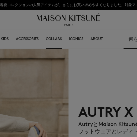
: 2026年春夏コレクションの人気アイテムが、さらにお買い求めやすくなりました。対象ア
熊本地震の影響により、九州全域でお荷物のお届けに遅延が発生する見込みです。
初めてのお買い物が10％オフ
KITSUNÉ
KIDS
ACCESSORIES
COLLABS
ICONICS
ABOUT
検索
BOY
キャップ＆ハット
GIRL
ビーニー
BABY
マフラー
ソックス
サングラス
ジュエリー
AUTRY X
キーリング
テックアクセサリー
ライフスタイル
AutryとMaison 
フットウェアとレディ