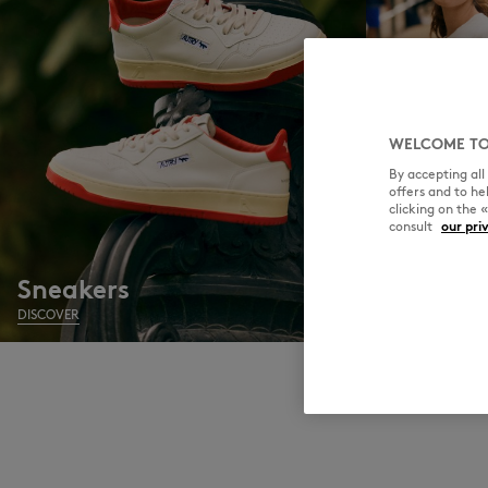
WELCOME TO
By accepting al
offers and to h
clicking on the 
consult
our pri
Sneakers
T-Shirts
DISCOVER
DISCOVER