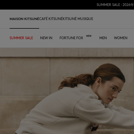
SUMMER SALE 
コンテンツにスキップ
Skip to Footer
MAISON KITSUNÉ
CAFÉ KITSUNÉ
KITSUNÉ MUSIQUE
SUMMER SALE
NEWS
HOME
SHOP
LAST RELEASES
NEW IN
TABLEWARE
DESA KITSUNÉ
FORTUNE FOX
OUR CAFÉS
ARCHIVES
MEN
ABOUT
WOMEN
DESA 
SUMMER SALE
Tシャツ＆ポロ
Tシャツ
Tシャツ
レザーバッグ
ファウンダー
SUMMER DRINK
アパレル
JAPAN
Tシャツ＆ポロ
Our foxes
Our Foxes
MK x Hunter
Accessories
スウェット&フーディ
ポロ
ポロ
トートバッグ
コラボレーション
KAKIGORI
アクセサリー
ASIA
スウェット&フーディ
Gifts for him
Gifts for her
Autry x MK
Edie Bags
シャツ
スウェット&フーディ
スウェット&フーディ
ショルダーバッグ
FALL-WINTER 2026
SUMMER MENU
ICONICS
FRANCE
ニットウェア
Double Fox Head
Kids collection
スニーカー
MMII
ニットウェア
ニットウェア
シャツ&トップス
革小物
SPRING-SUMMER 2026
テーブルウェア
NORTH AMERICA
シャツ
Kitsuné Bien-Être
Kitsuné Bien-Être
メンズシューズ
Fox Head
コート&ジャケット
シャツ
ニットウェア
Edieバッグ
ストア
トートバッグ
ドレス＆スカート
Kids collection
Double Fox Head
ウィメンズシューズ
Kids
トラウザー
コート&ジャケット
コート&ジャケット
タンブラー
コート＆ジャケット
MK Institutional
MK Institutional
アクセサリー
トラウザー
ドレス&スカート
トラウザー
Grey Fox
Baby Fox
スニーカー
トラウザー
アクセサリー
Dressed Fox
Dressed Fox
スニーカー
Fox Head
Fox Head
Bold Fox
Bold Fox
Japan Exclusive
Japan Exclusive
Camp
MK Handwriting