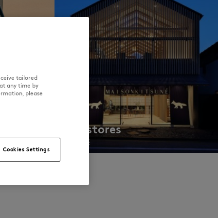
ceive tailored
at any time by
ormation, please
Our stores
DISCOVER
Cookies Settings