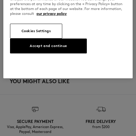
preferences at any time by clicking on the « Privacy Policy» button
at the bottom of each page of our website. For more information,
please consult
our privacy policy
サイズ＆カット
Cookies Settings
サイズ： UNISEX
素材＆お手入れ方法
サイズガイドを見る
Accept and continue
表地 紙 100% 副素材 スチール 100%
トレーサビリティ
生産地 Japon
YOU MIGHT ALSO LIKE
SECURE PAYMENT
FREE DELIVERY
Visa, ApplePay, American Express,
from $200
Paypal, Mastercard