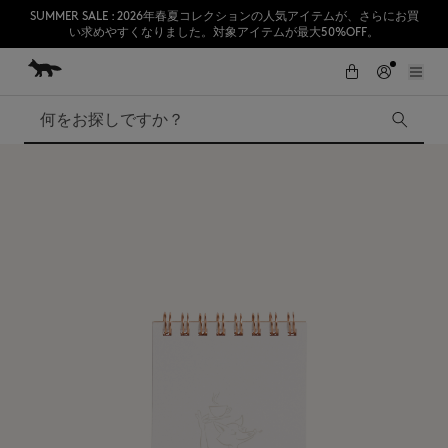
SUMMER SALE : 2026年春夏コレクションの人気アイテムが、さらにお買
い求めやすくなりました。対象アイテムが最大50%OFF。
コンテンツにスキップ
Skip to Footer
熊本地震の影響により、九州全域でお荷物のお届けに遅延が発生する見込
初めてのお買い物が10％オフ
みです。
検索
SUMMER SALE
Accessories
Edie Bags
MMII
Fox Head
Kids