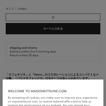
サイズ：
unisex
U
カートに入れる
Shipping and returns
Delivery within 3 to 5 working days
Return within 30 days
「カフェキツネ」と「Penco」のコラボレーションによるコンパクトなメ
モ帳。「バリスタフォックス」のモチーフがあしらわれています。
•
スパイラルリング
•
便利な縦開き
WELCOME TO MAISONKITSUNE.COM
•
中面は水性の罫線
•
表紙にカフェキツネ×ペンコのバリスタフォックスプリント
By accepting all cookies, you make sure to improve your experience
on maisonkitsune.com, to receive tailored offers and to help us
CN175NT-P100
analyze the performance of our website. You can change your