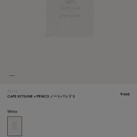
NEW IN
ホーム
￥660
CAFE KITSUNE × PENCO ノートパッド S
White
SUMMER SALE