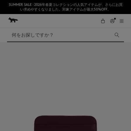
SUMMER SALE : 2026年春夏コレクションの人気アイテムが、さらにお買
い求めやすくなりました。対象アイテムが最大50%OFF。
コンテンツにスキップ
Skip to Footer
熊本地震の影響により、九州全域でお荷物のお届けに遅延が発生する見込
初めてのお買い物が10％オフ
みです。
検索
SUMMER SALE
Accessories
Edie Bags
MMII
Fox Head
Kids