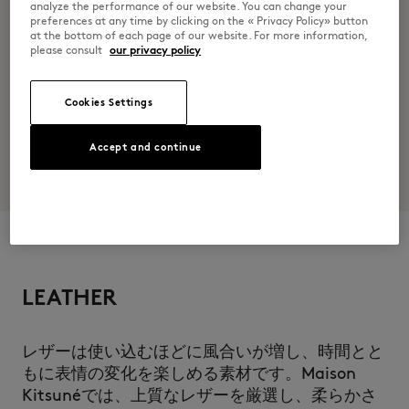
analyze the performance of our website. You can change your
preferences at any time by clicking on the « Privacy Policy» button
at the bottom of each page of our website. For more information,
please consult
our privacy policy
Cookies Settings
Accept and continue
LEATHER
レザーは使い込むほどに風合いが増し、時間とと
もに表情の変化を楽しめる素材です。Maison
Kitsunéでは、上質なレザーを厳選し、柔らかさ