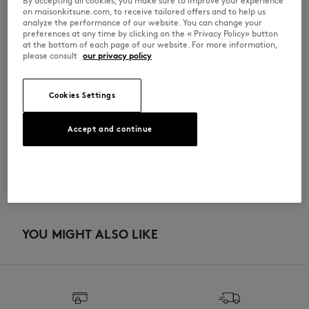
By accepting all cookies, you make sure to improve your experience
•
前ボタン仕様のポロカラー
on maisonkitsune.com, to receive tailored offers and to help us
•
「Maison Kitsuné」の刻印入りボタン
analyze the performance of our website. You can change your
•
胸元にグレイフォックスヘッドの刺繍パッチ
preferences at any time by clicking on the « Privacy Policy» button
at the bottom of each page of our website. For more information,
PM00210KP0001-0447
please consult
our privacy policy
サイズ＆カット
Cookies Settings
カット： COMFORT
素材＆お手入れ方法
Accept and continue
サイズ： MEN
The male model is 1.85m tall and wears a size M
サイズガイドを見る
100% COTON BIOLOGIQUE
トレーサビリティ
生産地 Portugal
For more than 20 years, Kitsuné has been committed to producing
beautiful clothes and accessories made of high-end materials that can
YOU MIGHT ALSO LIKE
be worn often and last long. The collections are developed and
produced in a truthful and transparent way by partners that are
selected with the deepest care to comply with our commitment
towards sustainability.
发现公平制造的可追溯性