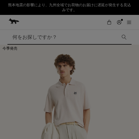
熊本地震の影響により、九州全域でお荷物のお届けに遅延が発生する見込
みです。
コンテンツにスキップ
Skip to Footer
SUMMER SALE : 2026年春夏コレクションの人気アイテムが、さらにお買
初めてのお買い物が10％オフ
い求めやすくなりました。対象アイテムが最大50%OFF。
検索
今季発売
SUMMER SALE
Accessories
Edie Bags
MMII
Fox Head
Kids