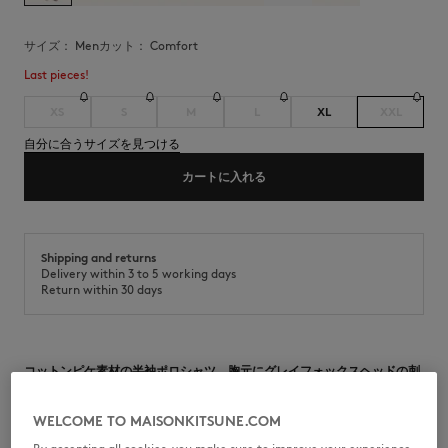
サイズ：
men
カット：
comfort
Last pieces!
XS
S
M
L
XL
XXL
自分に合うサイズを見つける
カートに入れる
Shipping and returns
Delivery within 3 to 5 working days
Return within 30 days
コットンピケ素材の半袖ポロシャツ。胸元にグレイフォックスヘッドの刺
繍パッチをあしらったコンフォートフィット。
•
ソフトなコットンピケを使用したフォックスヘッド半袖ポロシャツ
WELCOME TO MAISONKITSUNE.COM
•
コンフォートフィット